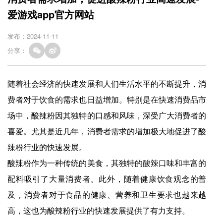
爱游戏app官方网站
发布：2024-11-11
分享：
随着社会经济的快速发展和人们生活水平的不断提升，消
费者对于饮食的需求也日益增加。特别是在快速消费品市
场中，酸辣粉因其独特的口感和风味，深受广大消费者的
喜爱。尤其是近几年，消费者需求的增加极大地促进了酸
辣粉行业的快速发展。
酸辣粉作为一种传统的美食，其独特的酸辣口味和丰富的
配料吸引了大量消费者。此外，随着健康饮食观念的普
及，消费者对于食品的健康、营养和卫生要求也越来越
高，这也为酸辣粉行业的快速发展提供了有力支持。