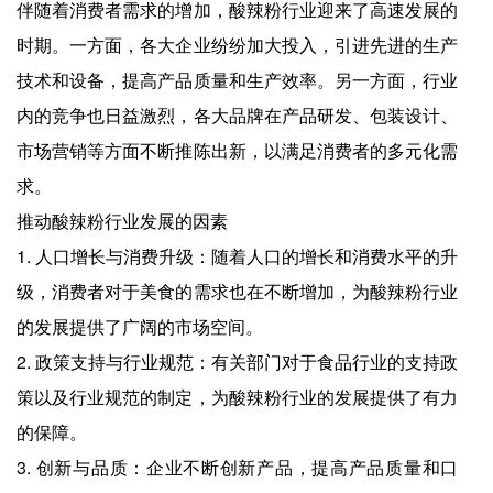
伴随着消费者需求的增加，酸辣粉行业迎来了高速发展的
时期。一方面，各大企业纷纷加大投入，引进先进的生产
技术和设备，提高产品质量和生产效率。另一方面，行业
内的竞争也日益激烈，各大品牌在产品研发、包装设计、
市场营销等方面不断推陈出新，以满足消费者的多元化需
求。
推动酸辣粉行业发展的因素
1. 人口增长与消费升级：随着人口的增长和消费水平的升
级，消费者对于美食的需求也在不断增加，为酸辣粉行业
的发展提供了广阔的市场空间。
2. 政策支持与行业规范：有关部门对于食品行业的支持政
策以及行业规范的制定，为酸辣粉行业的发展提供了有力
的保障。
3. 创新与品质：企业不断创新产品，提高产品质量和口