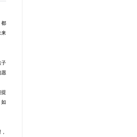
，都
未来
孩子
们愿
能提
，如
时，