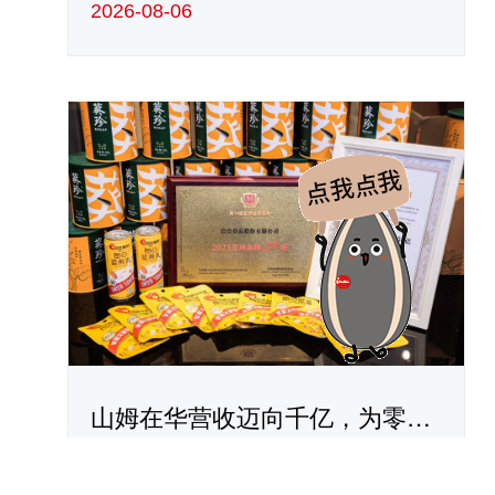
2026-08-06
山姆在华营收迈向千亿，为零售业敲响怎样的“变革钟”？ -爱游戏app官方网站
2026-08-06