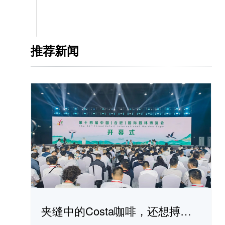
推荐新闻
夹缝中的Costa咖啡，还想搏一把 -爱游戏app官方网站