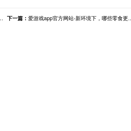
爱游戏app官方网站-新环境下，哪些零食更受消费者的欢迎
下一篇：