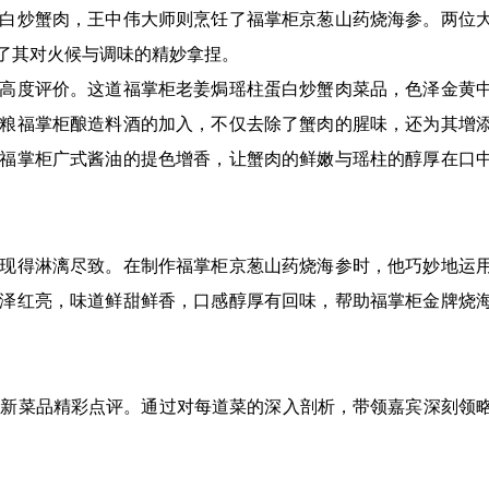
白炒蟹肉，王中伟大师则烹饪了福掌柜京葱山药烧海参。两位
了其对火候与调味的精妙拿捏。
高度评价。这道福掌柜老姜焗瑶柱蛋白炒蟹肉菜品，色泽金黄
粮福掌柜酿造料酒的加入，不仅去除了蟹肉的腥味，还为其增
福掌柜广式酱油的提色增香，让蟹肉的鲜嫩与瑶柱的醇厚在口
现得淋漓尽致。在制作福掌柜京葱山药烧海参时，他巧妙地运
泽红亮，味道鲜甜鲜香，口感醇厚有回味，帮助福掌柜金牌烧
创新菜品精彩点评。通过对每道菜的深入剖析，带领嘉宾深刻领