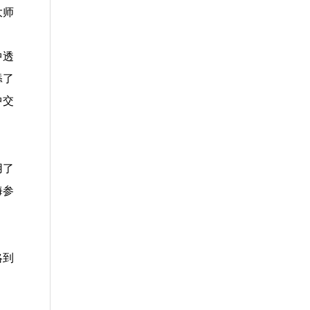
大师
中透
添了
中交
用了
海参
略到