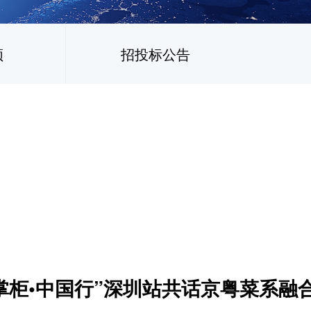
频
招投标公告
掌柜•中国行”深圳站共话京粤菜系融