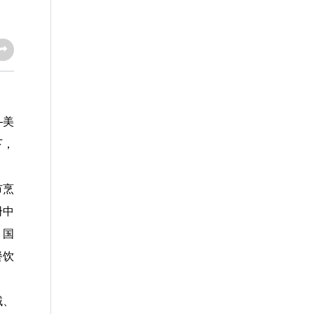
—美
下，
市烹
册中
、国
餐饮
域、