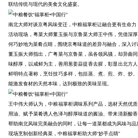
联结传统与现代的美食文化盛宴。
南北大师对谈京粤风味变迁，中粮福掌柜让融合更有生命力
活动现场，粤菜大师董玉振与京鲁菜大师王中伟，凭借深厚
何巧妙地为菜肴点睛，围绕京粤味道的差异与融合，深入讨
董玉振大师指出，广粤菜与京鲁菜，虽各领风骚，却异曲同
味醇厚，以咸鲜为主，善用葱姜蒜提香去腥，彰显出北方人
鲜明特点著称，烹饪技巧多样，包括蒸、煮、煎、炸、炒、
能激发食材的天然本味，达到极致的美味呈现。
王中伟大师认为，中粮福掌柜调味系列产品，选材天然优质
用油、赋予菜肴诱人色泽与醇厚味道的酱油、带来清新酸香
帮助南北风味完美融合的同时，让每一道菜都成为风味与品
现场烹制创新经典菜，中粮福掌柜助大师“妙手点睛”