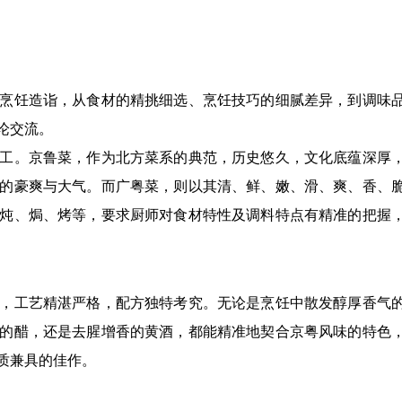
烹饪造诣，从食材的精挑细选、烹饪技巧的细腻差异，到调味
论交流。
工。京鲁菜，作为北方菜系的典范，历史悠久，文化底蕴深厚
的豪爽与大气。而广粤菜，则以其清、鲜、嫩、滑、爽、香、
炖、焗、烤等，要求厨师对食材特性及调料特点有精准的把握
，工艺精湛严格，配方独特考究。无论是烹饪中散发醇厚香气
的醋，还是去腥增香的黄酒，都能精准地契合京粤风味的特色
质兼具的佳作。