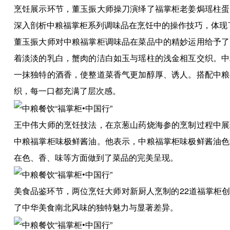
烹饪展示环节，董玉振大师操刀演绎了福掌柜老姜焗瑶柱蛋
深入剖析中粮福掌柜系列调味品在烹饪中的操作技巧，体现
董玉振大师对中粮福掌柜调味品在菜品中的精妙运用给予了
着淡淡的乳白，蟹肉的洁白如玉与瑶柱的浅金相互交织。中
一抹独特的酒香，使整道菜香气更加醇厚、诱人。搭配中粮
织，每一口都充满了层次感。
王中伟大师的烹饪技法，在京葱山药烧海参的烹制过程中展
中粮福掌柜味极鲜酱油。他表示，中粮福掌柜味极鲜酱油色
在色、香、味等方面做到了菜品的完美呈现。
美食品鉴环节，两位烹饪大师对新厨人烹制的22道福掌柜
了中华美食南北风味的独特魅力与显著差异。