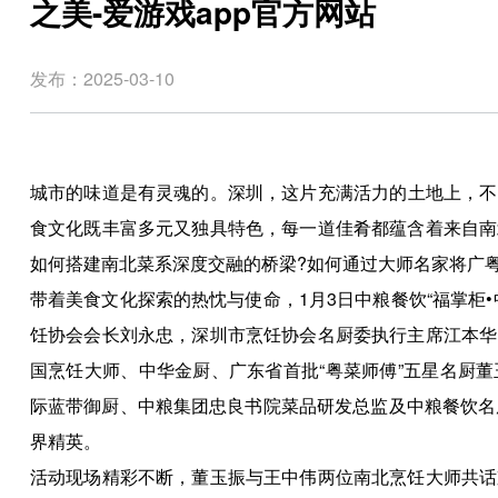
之美-爱游戏app官方网站
发布：2025-03-10
城市的味道是有灵魂的。深圳，这片充满活力的土地上，不
食文化既丰富多元又独具特色，每一道佳肴都蕴含着来自南
如何搭建南北菜系深度交融的桥梁?如何通过大师名家将广
带着美食文化探索的热忱与使命，1月3日中粮餐饮“福掌柜
饪协会会长刘永忠，深圳市烹饪协会名厨委执行主席江本华
国烹饪大师、中华金厨、广东省首批“粤菜师傅”五星名厨
际蓝带御厨、中粮集团忠良书院菜品研发总监及中粮餐饮名
界精英。
活动现场精彩不断，董玉振与王中伟两位南北烹饪大师共话