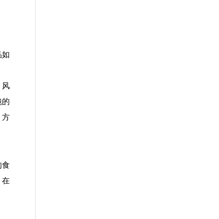
品如
，风
脆的
，方
的食
，在