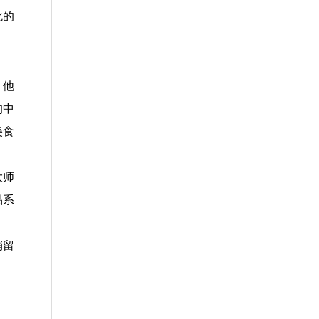
化的
。他
的中
美食
大师
品系
销留