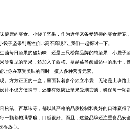
味健康的零食。小袋子坚果，作为近年来备受追捧的零食新宠
小袋子坚果到底性价比高不高呢?让我们一起探讨一下。
生菌每日坚果的酸奶味，还是三只松鼠品牌的纯坚果，小袋子
果等常见的坚果，还加入了西梅、蔓越莓等酸甜适中的果干，
能让你在享受美味的同时，摄入多种营养元素。
现。方方正正的一盒，里面装着多个独立小袋，无论是上班路
设计不仅方便携带，还能有效防止坚果受潮变质，确保每一颗
只松鼠、百草味等，都以其严格的品质控制和良好的口碑赢得
每一颗都饱满香脆，口感很好。而且，这些品牌还注重食品安
吃得放心。