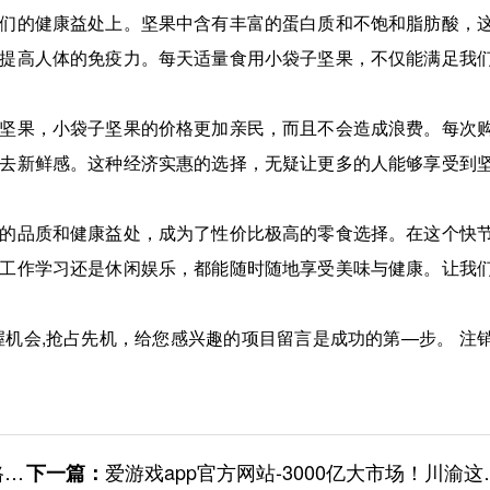
们的健康益处上。坚果中含有丰富的蛋白质和不饱和脂肪酸，
提高人体的免疫力。每天适量食用小袋子坚果，不仅能满足我
坚果，小袋子坚果的价格更加亲民，而且不会造成浪费。每次
去新鲜感。这种经济实惠的选择，无疑让更多的人能够享受到
的品质和健康益处，成为了性价比极高的零食选择。在这个快
工作学习还是休闲娱乐，都能随时随地享受美味与健康。让我
握机会,抢占先机，给您感兴趣的项目留言是成功的第—步。 注
”
爱游戏app官方网站-3000亿大市场！川渝这个细分品类开启新一轮增长
下一篇：