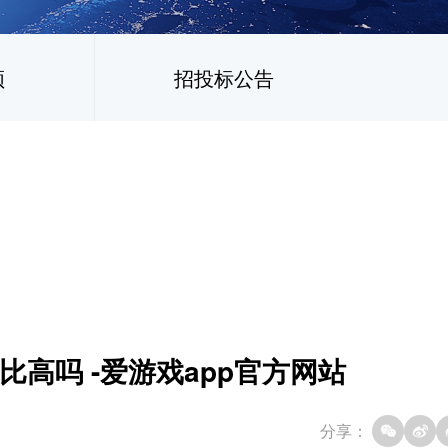
频
招投标公告
高吗 -爱游戏app官方网站
分享：