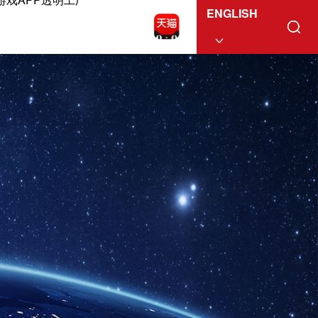
ENGLISH