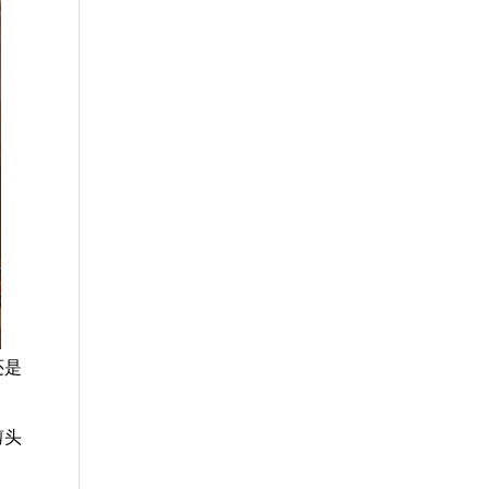
还是
剪头