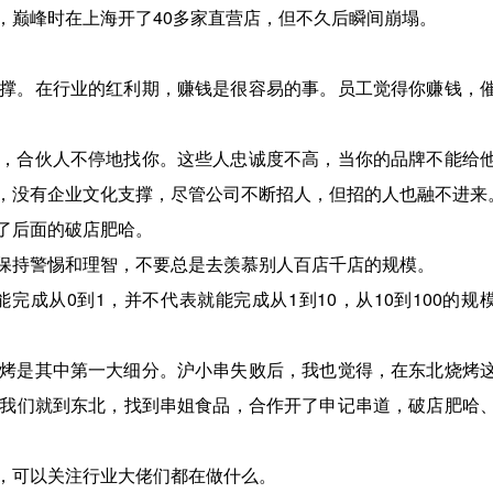
，巅峰时在上海开了40多家直营店，但不久后瞬间崩塌。
撑。在行业的红利期，赚钱是很容易的事。员工觉得你赚钱，
，合伙人不停地找你。这些人忠诚度不高，当你的品牌不能给
，没有企业文化支撑，尽管公司不断招人，但招的人也融不进来
了后面的破店肥哈。
保持警惕和理智，不要总是去羡慕别人百店千店的规模。
完成从0到1，并不代表就能完成从1到10，从10到100的规
烤是其中第一大细分。沪小串失败后，我也觉得，在东北烧烤
我们就到东北，找到串姐食品，合作开了申记串道，破店肥哈
，可以关注行业大佬们都在做什么。