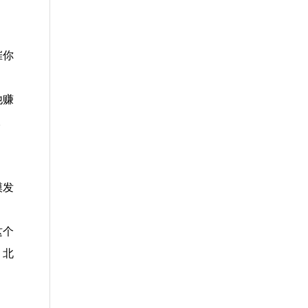
催你
他赚
。
模发
这个
、北