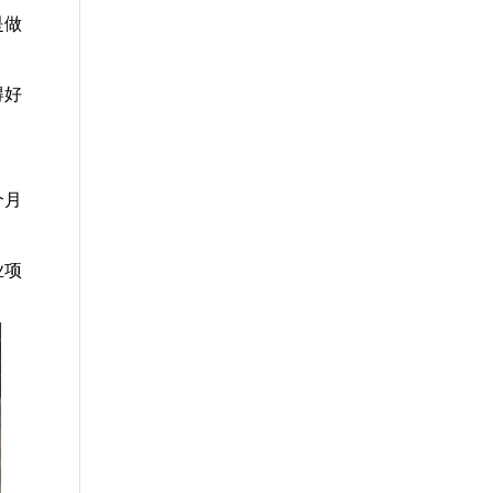
是做
得好
个月
业项