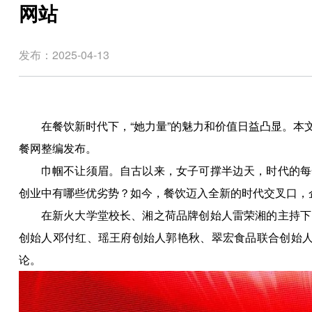
网站
发布：2025-04-13
在餐饮新时代下，“她力量”的魅力和价值日益凸显。本文
餐网整编发布。
巾帼不让须眉。自古以来，女子可撑半边天，时代的每
创业中有哪些优劣势？如今，餐饮迈入全新的时代交叉口，
在新火大学堂校长、湘之荷品牌创始人雷荣湘的主持下
创始人邓付红、瑶王府创始人郭艳秋、翠宏食品联合创始人
论。