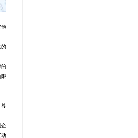
就他
性的
样的
的限
、尊
到企
互动