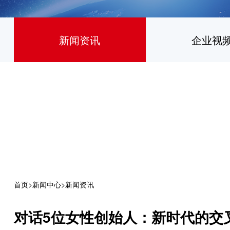
新闻资讯
企业视
首页
>
新闻中心
>
新闻资讯
对话5位女性创始人：新时代的交叉