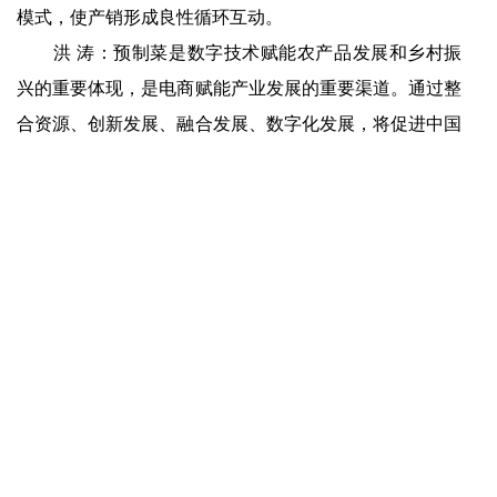
模式，使产销形成良性循环互动。
洪 涛：预制菜是数字技术赋能农产品发展和乡村振
兴的重要体现，是电商赋能产业发展的重要渠道。通过整
合资源、创新发展、融合发展、数字化发展，将促进中国
传统产业向现代化产业升级。产业的数字化、数字的产业
化将推动预制菜加快构建起融合性的市场渠道。
上一篇：
爱游戏app官方网站-中小餐企想要逆袭，就靠他们了
下一篇：
爱游戏app官方网站-联合餐饮产业上下游，探讨破局发展新方向
快捷入口
服务专线
4008-877-888