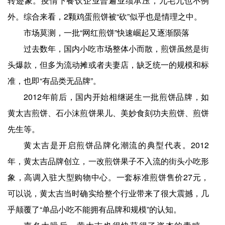
转迹象。疫情下餐饮企业普遍业绩承压，九毛九也不例
外。综合来看，2颗鸡蛋煎饼被“砍”似乎也是情理之中。
市场莫测，一批“网红煎饼”快速崛起又逐渐陨落
过去数年，国内小吃市场整体小而散，煎饼虽然是街
头爆款，但多为流动摊或者夫妻店，缺乏统一的规模和标
准，也即“有品类无品牌”。
2012年前后，国内开始相继诞生一批煎饼品牌，如
黄太吉煎饼、石小沫煎饼果儿、美妙食刻功夫煎饼、煎饼
先生等。
黄太吉是开启煎饼品牌化潮流的典型代表。2012
年，黄太吉品牌创立，一改煎饼果子不入流的街头小吃形
象，高调入驻大型购物中心。一套标准煎饼售价27元，
可以说，黄太吉当时确实给整个行业带来了很大震撼，几
乎颠覆了“单品小吃不能拥有品牌和规模”的认知。