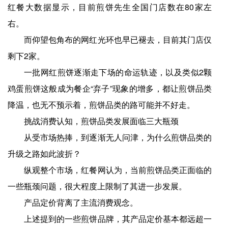
红餐大数据显示，目前煎饼先生全国门店数在80家左
右。
而仰望包角布的网红光环也早已褪去，目前其门店仅
剩下2家。
一批网红煎饼逐渐走下场的命运轨迹，以及类似2颗
鸡蛋煎饼这般成为餐企“弃子”现象的增多，都让煎饼品类
降温，也无不预示着，煎饼品类的路可能并不好走。
挑战消费认知，煎饼品类发展面临三大瓶颈
从受市场热捧，到逐渐无人问津，为什么煎饼品类的
升级之路如此波折？
纵观整个市场，红餐网认为，当前煎饼品类正面临的
一些瓶颈问题，很大程度上限制了其进一步发展。
产品定价背离了主流消费观念。
上述提到的一些煎饼品牌，其产品定价基本都远超一