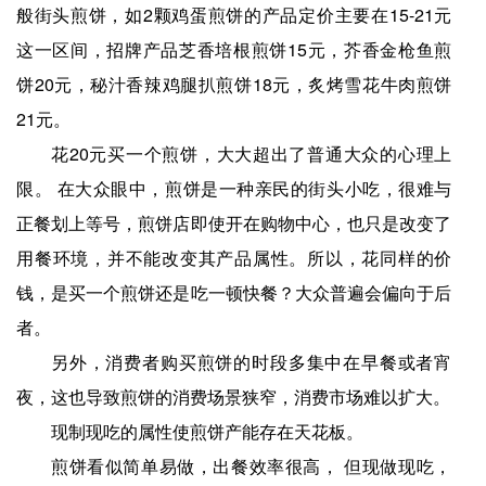
般街头煎饼，如2颗鸡蛋煎饼的产品定价主要在15-21元
这一区间，招牌产品芝香培根煎饼15元，芥香金枪鱼煎
饼20元，秘汁香辣鸡腿扒煎饼18元，炙烤雪花牛肉煎饼
21元。
花20元买一个煎饼，大大超出了普通大众的心理上
限。 在大众眼中，煎饼是一种亲民的街头小吃，很难与
正餐划上等号，煎饼店即使开在购物中心，也只是改变了
用餐环境，并不能改变其产品属性。所以，花同样的价
钱，是买一个煎饼还是吃一顿快餐？大众普遍会偏向于后
者。
另外，消费者购买煎饼的时段多集中在早餐或者宵
夜，这也导致煎饼的消费场景狭窄，消费市场难以扩大。
现制现吃的属性使煎饼产能存在天花板。
煎饼看似简单易做，出餐效率很高， 但现做现吃，