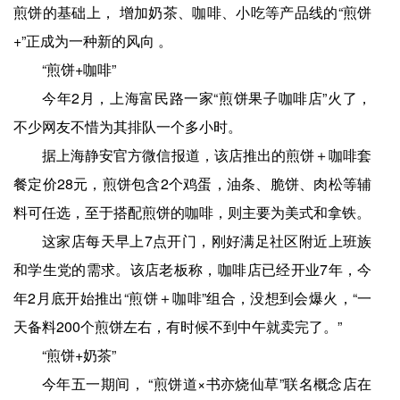
煎饼的基础上， 增加奶茶、咖啡、小吃等产品线的“煎饼
+”正成为一种新的风向 。
“煎饼+咖啡”
今年2月，上海富民路一家“煎饼果子咖啡店”火了，
不少网友不惜为其排队一个多小时。
据上海静安官方微信报道，该店推出的煎饼＋咖啡套
餐定价28元，煎饼包含2个鸡蛋，油条、脆饼、肉松等辅
料可任选，至于搭配煎饼的咖啡，则主要为美式和拿铁。
这家店每天早上7点开门，刚好满足社区附近上班族
和学生党的需求。该店老板称，咖啡店已经开业7年，今
年2月底开始推出“煎饼＋咖啡”组合，没想到会爆火，“一
天备料200个煎饼左右，有时候不到中午就卖完了。”
“煎饼+奶茶”
今年五一期间， “煎饼道×书亦烧仙草”联名概念店在