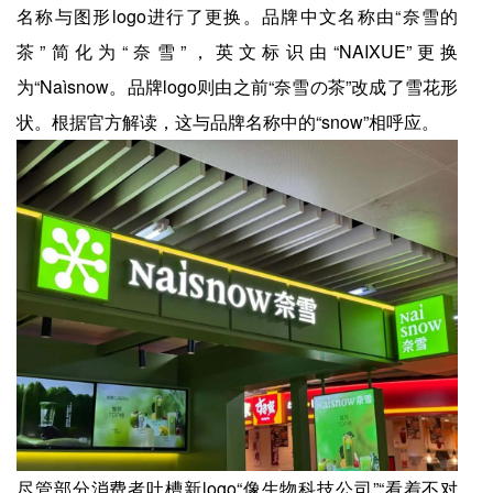
名称与图形logo进行了更换。品牌中文名称由“奈雪的
茶”简化为“奈雪”，英文标识由“NAIXUE”更换
为“Naìsnow。品牌logo则由之前“奈雪の茶”改成了雪花形
状。根据官方解读，这与品牌名称中的“snow”相呼应。
尽管部分消费者吐槽新logo“像生物科技公司”“看着不对