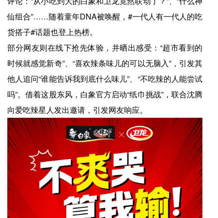
评论：“从小吃到大的白象和卫龙竟然联动了？”、“什么神
仙组合”……随着童年DNA被唤醒，#一代人有一代人的吃
货搭子#话题也登上热榜。
部分网友则在线下抢先体验，并晒出感受：“超市看到的
时候就感觉新奇”、“喜欢辣条味儿的可以无脑入”，引发其
他人追问“谁能告诉我到底什么味儿”、“不吃辣的人能尝试
吗”。借着这股东风，白象官方启动“纸巾挑战”，联合沈腾
向爱吃辣星人发出邀请，引发网友响应。