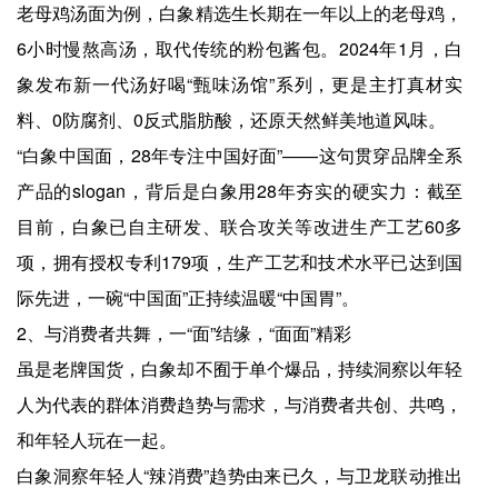
老母鸡汤面为例，白象精选生长期在一年以上的老母鸡，
6小时慢熬高汤，取代传统的粉包酱包。2024年1月，白
象发布新一代汤好喝“甄味汤馆”系列，更是主打真材实
料、0防腐剂、0反式脂肪酸，还原天然鲜美地道风味。
“白象中国面，28年专注中国好面”——这句贯穿品牌全系
产品的slogan，背后是白象用28年夯实的硬实力：截至
目前，白象已自主研发、联合攻关等改进生产工艺60多
项，拥有授权专利179项，生产工艺和技术水平已达到国
际先进，一碗“中国面”正持续温暖“中国胃”。
2、与消费者共舞，一“面”结缘，“面面”精彩
虽是老牌国货，白象却不囿于单个爆品，持续洞察以年轻
人为代表的群体消费趋势与需求，与消费者共创、共鸣，
和年轻人玩在一起。
白象洞察年轻人“辣消费”趋势由来已久，与卫龙联动推出