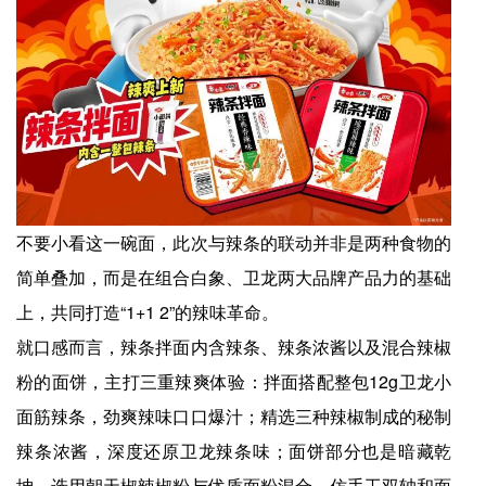
不要小看这一碗面，此次与辣条的联动并非是两种食物的
简单叠加，而是在组合白象、卫龙两大品牌产品力的基础
上，共同打造“1+1 2”的辣味革命。
就口感而言，辣条拌面内含辣条、辣条浓酱以及混合辣椒
粉的面饼，主打三重辣爽体验：拌面搭配整包12g卫龙小
面筋辣条，劲爽辣味口口爆汁；精选三种辣椒制成的秘制
辣条浓酱，深度还原卫龙辣条味；面饼部分也是暗藏乾
坤，选用朝天椒辣椒粉与优质面粉混合，仿手工双轴和面