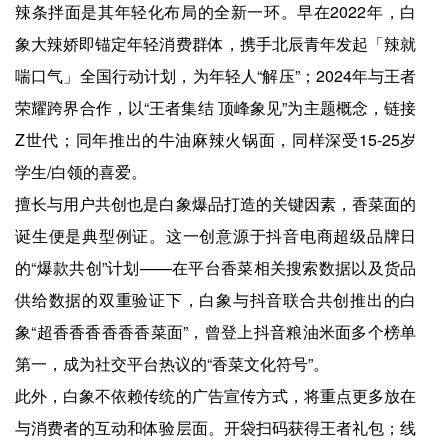
辣条拌面是其年轻化布局的全新一环。早在2022年，白
象大辣娇即锚定年轻消费群体，携手北辰青年发起「辣就
喘口气」全国行动计划，为年轻人“解压”；2024年与王者
荣耀跨界合作，以“王者集结 顶峰象见”为主题概念，链接
Z世代；同年推出的牛油麻辣火锅面，同样深受15-25岁
学生/白领的喜爱。
擅长与用户共创也是白象爆品打造的关键因素，香菜面的
诞生便是典型例证。这一创意源于抖音电商超级品牌日
的“爆款共创”计划——在平台香菜相关搜索数据以及货品
供给数据的双重验证下，白象与抖音联合共创推出的白
象“超香香香香香香菜面”，曾登上抖音粮油米面多个榜单
第一，成为社交平台热议的“香菜文化符号”。
此外，白象不依赖传统的广告宣传方式，将重点更多放在
与消费者的互动和体验层面。开袋扫码获得王者礼包；线