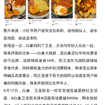
图片来源：小红书用户@安吉拉莉莉、@泡面仙人、@全
是泡面、@皮皮来吃
发现这一点，白象找到了卫龙，主动与年轻人玩在一起。
辣条拌面的主体——白象大辣娇，是白象定位年轻化赛道
的子品牌，深耕辣味速食19年。而卫龙作为国民级辣味
零食代表，同样拥有庞大的年轻消费群体。两者受众群体
明确且高度重合，而️正是基于双方的国民认知度及用户画
像的同频共振，辣条拌面得以先声夺人。
5月17日，白象、卫龙联名一经官宣便迅速霸榜社交话
题，#白象卫龙联名辣#话题阅读量破6000w，网友纷纷