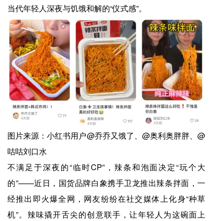
当代年轻人深夜与饥饿和解的“仪式感”。
图片来源：小红书用户@乔乔又饿了、@奥利奥胖胖、@
咕咕刘口水
不满足于深夜的“临时CP”，辣条和泡面决定“玩个大
的”——近日，国货品牌白象携手卫龙推出辣条拌面，一
经推出即火爆全网，网友纷纷在社交媒体上化身“种草
机”。辣味撬开舌尖的创意联手，让年轻人为这碗面上