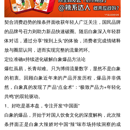
契合消费趋势的辣条拌面收获年轻人广泛关注，国民品牌
的品牌号召力则助力新品快速破圈。随后白象深入年轻群
体对话，通过分享“辣到上头”的体验，消费者完成情绪释
放与圈层认同，进而实现完整的流量闭环。
定位准确x持续进化破解白象爆品方法论
爆红虽易，长青却难。只为博得流量数字，显然不是白象
的初衷。回顾白象近年来的产品开发历程，爆品并非偶
然，白象真的发现了产品“点金术”：“极致产品力+年轻化
共鸣”的双轮驱动。
1、好吃是基本盘，专注开发“中国面”
白象的爆品，开始于对国人饮食文化的深度解构，此次辣
条拌面正是白象大辣娇对中国“辣”味市场持续洞察的成