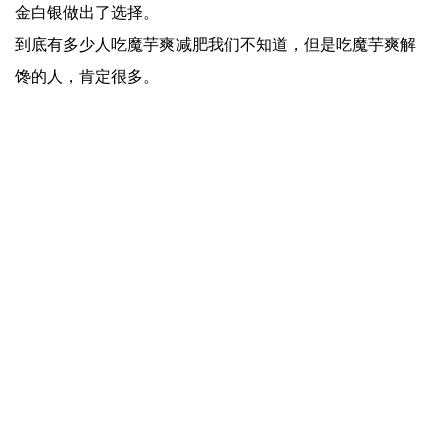
金白银做出了选择。
到底有多少人吃魔芋爽减肥我们不知道，但是吃魔芋爽解
馋的人，肯定很多。
毕竟，吃零食减肥可能只是心理安慰，但吃零食带来的快
乐却是实实在在的。
上一篇：
爱游戏app官方网站-霸王茶姬北京校园首店入驻清华大学，以“茶”链接年轻人
下一篇：
爱游戏app官方网站-400日元一份的“饭菜齐全冷冻便餐”，正重塑日本家庭的三餐结构
快捷入口
服务专线
4008-877-888