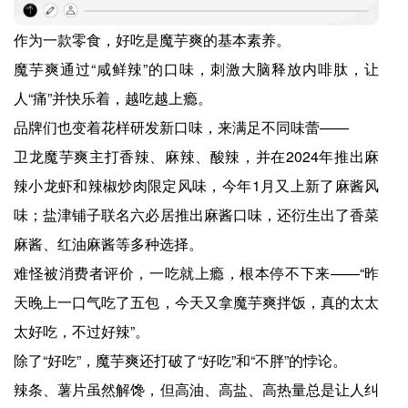
作为一款零食，好吃是魔芋爽的基本素养。
魔芋爽通过“咸鲜辣”的口味，刺激大脑释放内啡肽，让
人“痛”并快乐着，越吃越上瘾。
品牌们也变着花样研发新口味，来满足不同味蕾——
卫龙魔芋爽主打香辣、麻辣、酸辣，并在2024年推出麻
辣小龙虾和辣椒炒肉限定风味，今年1月又上新了麻酱风
味；盐津铺子联名六必居推出麻酱口味，还衍生出了香菜
麻酱、红油麻酱等多种选择。
难怪被消费者评价，一吃就上瘾，根本停不下来——“昨
天晚上一口气吃了五包，今天又拿魔芋爽拌饭，真的太太
太好吃，不过好辣”。
除了“好吃”，魔芋爽还打破了“好吃”和“不胖”的悖论。
辣条、薯片虽然解馋，但高油、高盐、高热量总是让人纠