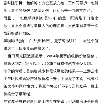
剧时随手拆一包解馋；办公室放几包，工作间隙拆一包解
压；甚至健身包也能塞几包，运动后来一包犒赏自己。
而且，一包魔芋爽刚好是2-3口的量，既满足了口腹之
欲，又不会造成过量摄入的心理负担，方便消费者来一次
恰到好处的放纵。
黑咖啡“刮油”、白人饭“掉秤”、魔芋餐“减脂”……在这个健
康大年，低脂食品彻底火了。
一亩田研究院数据显示，2024年魔芋的收购价格翻倍，
最高达到7元/公斤以上，2025年价格依然在高位盘踞。
涨价的背后，是供给减少和需求爆发的结果——上游云南
主产区因冻害减产导致价格上升，下游魔芋零食、代餐和
茶饮小料同时发力，将原本每公斤不到3元的魔芋，推上
价格金字塔顶端。
尽管魔芋爽在健康问题上仍存在争议，但消费者还是用真