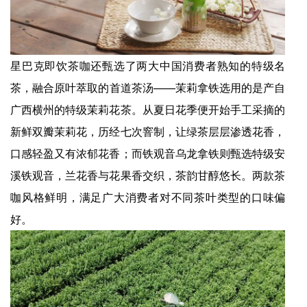
星巴克即饮茶咖还甄选了两大中国消费者熟知的特级名
茶，融合原叶萃取的首道茶汤——茉莉拿铁选用的是产自
广西横州的特级茉莉花茶。从夏日花季便开始手工采摘的
新鲜双瓣茉莉花，历经七次窨制，让绿茶层层渗透花香，
口感轻盈又有浓郁花香；而铁观音乌龙拿铁则甄选特级安
溪铁观音，兰花香与花果香交织，茶韵甘醇悠长。两款茶
咖风格鲜明，满足广大消费者对不同茶叶类型的口味偏
好。