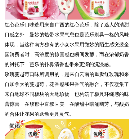
红心芭乐口味选用来自广西的红心芭乐，除了迷人的清甜
口感之外，曼妙的热带水果气息也是芭乐别具一格的风味
体现，当这种南方独有的小众水果用微妙的陌生感突袭全
国消费者时，高浓度的惊喜感也瞬间发酵，而在浓郁奶香
的衬托下，芭乐的扑鼻清香也带来更深的沉浸感。
玫瑰蔓越莓口味所调用的，是来自云南的重瓣红玫瑰和来
自加拿大的蔓越莓，花香感和果香气的融合，不仅凝集了
来自地球不同板块的大地珍物，也构筑了极具环绕感的味
蕾惊喜，在馥郁中直叙甘美，在酸甜中暗涌幽芳，与酸奶
的合体让花果的跃动更具灵气。