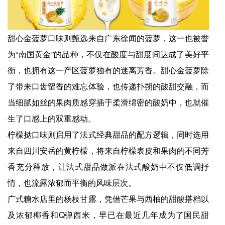
甜心金菠萝口味则甄选来自广东徐闻的菠萝，这一也被誉
为“南国黄金”的品种，不仅在酸度与甜度间达成了美好平
衡，也拥有这一产区菠萝独有的迷离芳香。甜心金菠萝除
了带来口齿留香的难忘体验，也传递扑朔的酸甜交融，而
当细腻如丝的果肉质感穿插于柔滑绵密的酸奶中，也就催
生了口感上的双重感动。
柠檬挞口味则启用了法式经典甜品的配方逻辑，同时选用
来自四川安岳的黄柠檬，将来自柠檬表皮和果肉的不同芳
香充分释放，让法式甜品做派在法式酸奶中不仅低调抒
情，也流露浓郁而平衡的风味层次。
广式糖水店里的杨枝甘露，凭借芒果与西柚的甜酸搭档以
及浓郁椰香和Q弹西米，早已在最近几年成为了国民甜