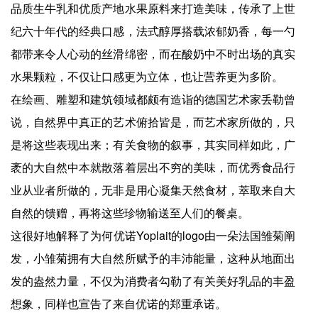
品质生牛乳和优质产地水果原料来打造美味，传承了上世
纪六十年代的经典口感，法式醇厚搭载浓郁奶香，每一勺
都带来令人心动的丝滑绵密，而在酸奶中不时出场的真实
水果颗粒，不仅让口感更为立体，也让营养更为多阶。
在绘画、雕塑和建筑领域都颇有造诣的德国艺术家丢勒曾
说，自然界中真正的艺术俯拾皆是，而艺术家所做的，只
是将这些表现出来；有关食物的叙事，其实同样如此，广
袤的大自然中本就散落着层出不穷的美味，而优秀食品行
业从业者所做的，无非是用心凝集天然食材，萃取来自大
自然的馈赠，再将这些珍物输送至人们的餐桌。
这很好地解释了为何优诺Yoplait的logo由一朵法国雏菊阐
发，小雏菊拥有大自然所赋予的丰沛能量，这种从地面出
发的盎然力量，不仅为消费者勾勒了有关美好乳品的丰盈
想象，同样也宣告了来自优诺的郑重承诺。