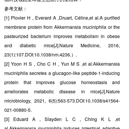
参考文献：
[1] Plovier H , Everard A ,Druart, Céline,et al.A purified
membrane protein from Akkermansia muciniphila or the
pasteurized bacterium improves metabolism in obese
and diabetic mice[J].Nature Medicine, 2016,
23(1):107.DOI:10.1038/nm.4236.）.
[2] Yoon H S , Cho C H , Yun M S ,et al.Akkermansia
muciniphila secretes a glucagon-like peptide-1-inducing
protein that improves glucose homeostasis and
ameliorates metabolic disease in mice[J].Nature
microbiology, 2021, 6(5):563-573.DOI:10.1038/s41564-
021-00880-5.
[3] Eduard A , Slayden L C , Ching K L ,et
al.Akkermansia muciniphila induces intestinal adaptive