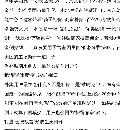
当年美团靠“千团大战”崛起时，京东错过了本地生活的黄
金期，如今美团市值千亿，本地生活占半壁江山，京东怎
能甘心？这次带着“骑手社保+商家补贴+百亿补贴”的组合
拳强势入局，本质是一场“复仇之战”。你美团搞“千城计
划”，我就搞“万骑铁军”；你补贴商家抽高佣金，我就0佣
金倒贴钱——京东要用零售基因里的“价格S手”策略，在
美团的主场撕开一道口子。
当补贴潮水退去，靠什么留住用户？
把“配送速度”变成核心武器
外卖用户最在意什么？不是补贴，是“准时达”！京东有全
国最牛的物流体系，能不能把“30分钟达”压缩到20分钟？
能不能在暴雨天也保证95%的订单准时送达？如果能做
到，就算补贴减少，用户也会因为“快得靠谱”留下。
打通“会员权益”形成生态闭环