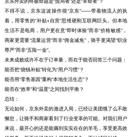
京东外卖的终极命题是“搅局者”还是“革命者”？
不得不说，京东这波操作很“京东”——带着物流人的执
着，用零售的“补贴+自营”思维硬刚互联网巨头。但本地
生活不是电商，用户更在意“即时体验”而非“价格敏感”，
商家更需要“流量运营”而非“佣金减免”，骑手更渴望“职业
尊严”而非“五险一金”。
未来成败或许不在于订单量，而在于能否回答三个问题：
能否把“烧钱补贴”转化为“用户习惯”？
能否用“零售基因”重构“本地生活生态”？
能否在“效率”和“温度”之间找到平衡？
总结：
无论如何，京东外卖的激进入局，已经让美团饿了么不敢
懈怠，让骑手和商家看到了行业变革的可能。对我们用户
来说，最开心的还是能薅到实实在在的羊毛，享受更高效