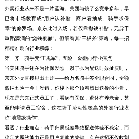
外卖行业从来不是一片蓝海。美团与饿了么竞争多年，早
已将市场教育成“用户认补贴、商户看抽成、骑手求保
障”的修罗场。京东此时入场，若仅靠撒钱补贴，无异于
重蹈滴滴的“烧钱覆辙”。但细看其“三板斧”策略，每一招
都精准刺向行业积弊：
第一斧：骑手变“正规军”，五险一金砸向行业痛点
当美团骑手还在为社保发愁，饿了么为配送时效扯皮时，
京东外卖直接甩出王炸——给万名骑手签全职合同，全额
缴纳五险一金！没错，你楼下那个顶着烈日送餐的小哥，
现在是京东正式员工了，看病有医保，退休有养老金，甚
至能申请员工宿舍，这在骑手流动性极高的外卖行业堪
称“地震级操作”。
看透了行业痛点：骑手归属感差导致配送体验不稳定，而
稳定的履约能力正是用户复购的关键。京东这招不仅收割