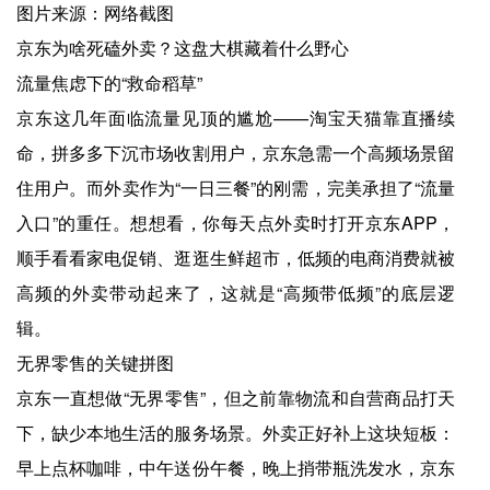
图片来源：网络截图
京东为啥死磕外卖？这盘大棋藏着什么野心
流量焦虑下的“救命稻草”
京东这几年面临流量见顶的尴尬——淘宝天猫靠直播续
命，拼多多下沉市场收割用户，京东急需一个高频场景留
住用户。而外卖作为“一日三餐”的刚需，完美承担了“流量
入口”的重任。想想看，你每天点外卖时打开京东APP，
顺手看看家电促销、逛逛生鲜超市，低频的电商消费就被
高频的外卖带动起来了，这就是“高频带低频”的底层逻
辑。
无界零售的关键拼图
京东一直想做“无界零售”，但之前靠物流和自营商品打天
下，缺少本地生活的服务场景。外卖正好补上这块短板：
早上点杯咖啡，中午送份午餐，晚上捎带瓶洗发水，京东