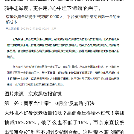
骑手忠诚度，更在用户心中埋下“靠谱”的种子。
图片来源：京东黑板报官微
第二斧：商家当“上帝”，0佣金“反套路”打法
大环境不好餐饮老板最怕啥？高佣金压得喘不过气！美团
抽成15%-25%，饿了么也不低于15%，而京东直接祭
出“0佣金+净利率不超过5%”组合拳。这种“赔本赚吆喝”的