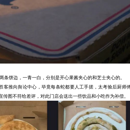
是两条饼边，一青一白，分别是开心果酱夹心的和芝士夹心的。
必胜客推向舆论中心，毕竟每条蛇都要人工手搓，太考验后厨师
宣传图不符给差评，对此门店会送出一些饮品和小吃作为补偿。