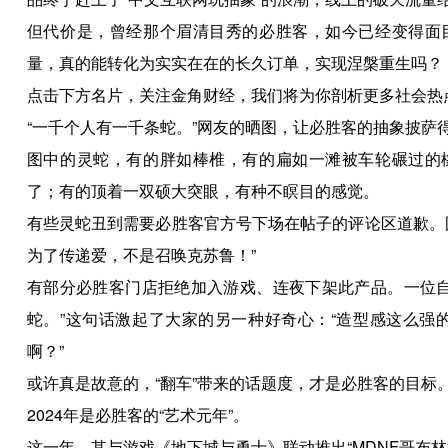
但代价是，曾经那个眉清目秀的必胜客，如今已经变得面目
量，真的能转化为实实在在的长久订单，实现涅槃重生吗？
点击下方名片，关注金角财经，我们将为你剖析更多社会热
“一千个人有一千条蛇。”网友的晒图，让必胜客的抽象披萨
图中的灵蛇，有的胖如棒椎，有的扁如一滩被车轮碾过的橡
了；有的顶着一双硕大突眼，有种不瞑目的感觉。
有些灵蛇丑到需要必胜客官方号下场在帖子的评论区道歉。
为了传递爱，不是召唤克苏鲁！”
有部分必胜客门店拒绝加入游戏、连夜下架此产品。一位自
蛇。”这句话激起了大家的另一种好奇心：“造型感这么强
啊？”
或许真是故意的，“翻车”带来的话题度，才是必胜客的目标
2024年是必胜客的“艺术元年”。
这一年，其与游戏《地下城与勇士》联动推出“MDNF哥布