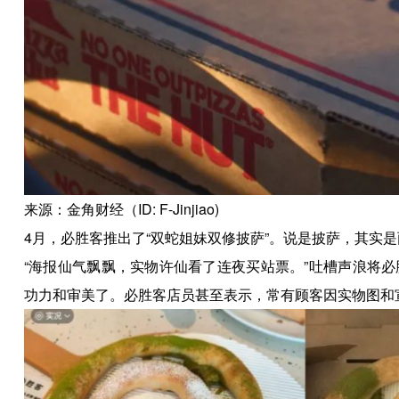
来源：金角财经（ID: F-Jinjiao)
4月，必胜客推出了“双蛇姐妹双修披萨”。说是披萨，其实
“海报仙气飘飘，实物许仙看了连夜买站票。”吐槽声浪将
功力和审美了。必胜客店员甚至表示，常有顾客因实物图和