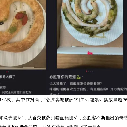
1亿次。其中在抖音，“必胜客蛇披萨”相关话题累计播放量超26
到“龟壳披萨”，从香菜披萨到猪血糕披萨，必胜客不断推出的奇
结合线下的低价策略，总算在业绩上狠狠回了一波血。