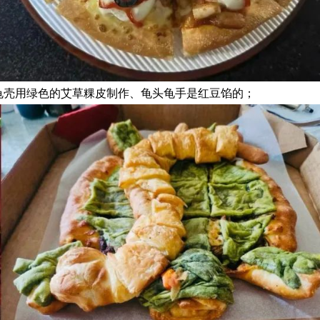
龟壳用绿色的艾草粿皮制作、龟头龟手是红豆馅的；