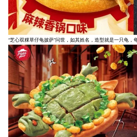
“芝心双粿草仔龟披萨”问世，如其姓名，造型就是一只龟，