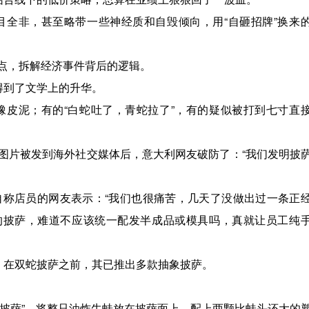
全非，甚至略带一些神经质和自毁倾向，用“自砸招牌”换来
点，拆解经济事件背后的逻辑。
得到了文学上的升华。
皮泥；有的“白蛇吐了，青蛇拉了”，有的疑似被打到七寸直
图片被发到海外社交媒体后，意大利网友破防了：“我们发明披
称店员的网友表示：“我们也很痛苦，几天了没做出过一条正
的披萨，难道不应该统一配发半成品或模具吗，真就让员工纯
。在双蛇披萨之前，其已推出多款抽象披萨。
林披萨”，将整只油炸牛蛙放在披萨面上，配上两颗比蛙头还大的