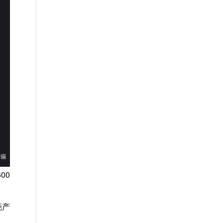
00
葩产