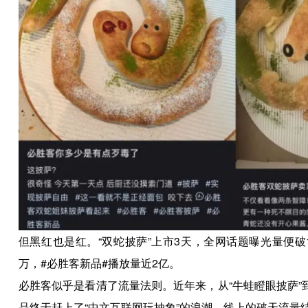
但黑红也是红。“双蛇披萨”上市3天，全网话题曝光量便破
万，#必胜客新品#播放量近2亿。
必胜客似乎是看清了流量法则。近年来，从“牛蛙瞪眼披萨”
品终于赶上了“中文互联网玩抽象”的浪潮，线上的破天流量