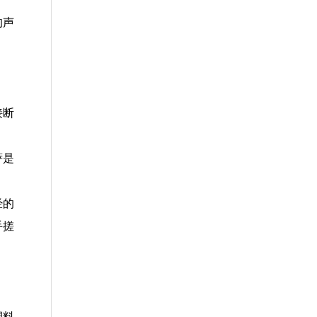
的声
接断
萨是
经的
手搓
塑料