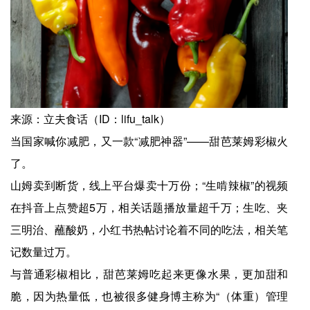
来源：立夫食话（ID：lifu_talk）
当国家喊你减肥，又一款“减肥神器”——甜芭莱姆彩椒火
了。
山姆卖到断货，线上平台爆卖十万份；“生啃辣椒”的视频
在抖音上点赞超5万，相关话题播放量超千万；生吃、夹
三明治、蘸酸奶，小红书热帖讨论着不同的吃法，相关笔
记数量过万。
与普通彩椒相比，甜芭莱姆吃起来更像水果，更加甜和
脆，因为热量低，也被很多健身博主称为“（体重）管理