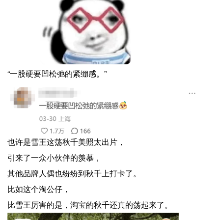
“一股硬要凹松弛的紧绷感。”
也许是雪王这荡秋千美照太出片，
引来了一众小伙伴的羡慕，
其他品牌人偶也纷纷到秋千上打卡了。
比如这个淘公仔，
比雪王厉害的是，淘宝的秋千还真的荡起来了。