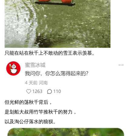
只能在站在秋千上不敢动的雪王表示羡慕。
但光鲜的荡秋千背后，
是划船大叔用竹竿推秋千的努力，
以及淘公仔落水的狼狈。