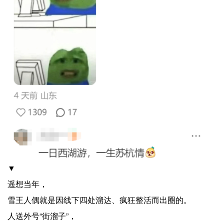
▼
遥想当年，
雪王人偶就是因线下四处溜达、疯狂整活而出圈的。
人送外号“街溜子”，