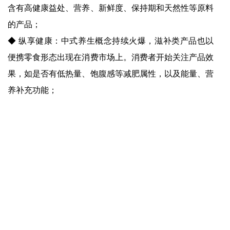
含有高健康益处、营养、新鲜度、保持期和天然性等原料
的产品；
◆ 纵享健康：中式养生概念持续火爆，滋补类产品也以
便携零食形态出现在消费市场上。消费者开始关注产品效
果，如是否有低热量、饱腹感等减肥属性，以及能量、营
养补充功能；
◆ 百变零食：由于人群和场景组合不断细分，对零食的
场景化需求越来越明显。一方面，消费者在繁忙生活中希
望零食能实现代餐和饱腹的效果；另一方面，零食也可以
通过口感、风味和食用方式的多样化与各种场景建立连
接，如适应图书馆、办公室和夜宵等场景；
◆ 体验升级：年轻人热衷于为情绪买单，愿意为体验感
一掷千金。零食作为情绪性消费品，是最简单易得的快
乐，在小红书上被称为“快乐的最小单位”。零食消费的快