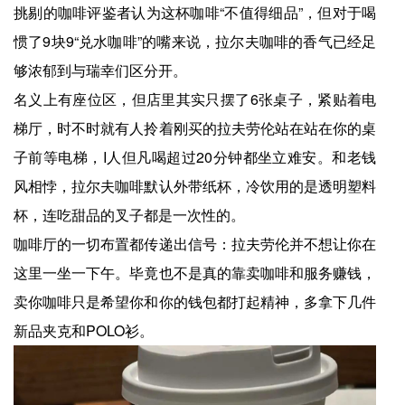
挑剔的咖啡评鉴者认为这杯咖啡“不值得细品”，但对于喝
惯了9块9“兑水咖啡”的嘴来说，拉尔夫咖啡的香气已经足
够浓郁到与瑞幸们区分开。
名义上有座位区，但店里其实只摆了6张桌子，紧贴着电
梯厅，时不时就有人拎着刚买的拉夫劳伦站在站在你的桌
子前等电梯，I人但凡喝超过20分钟都坐立难安。和老钱
风相悖，拉尔夫咖啡默认外带纸杯，冷饮用的是透明塑料
杯，连吃甜品的叉子都是一次性的。
咖啡厅的一切布置都传递出信号：拉夫劳伦并不想让你在
这里一坐一下午。毕竟也不是真的靠卖咖啡和服务赚钱，
卖你咖啡只是希望你和你的钱包都打起精神，多拿下几件
新品夹克和POLO衫。