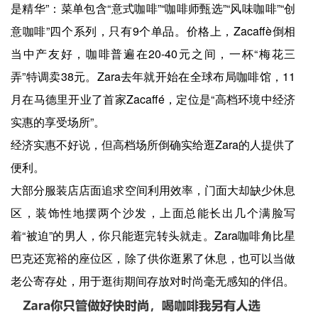
是精华”：菜单包含“意式咖啡”“咖啡师甄选”“风味咖啡”“创
意咖啡”四个系列，只有9个单品。价格上，Zacaffè倒相
当中产友好，咖啡普遍在20-40元之间，一杯“梅花三
弄”特调卖38元。Zara去年就开始在全球布局咖啡馆，11
月在马德里开业了首家Zacaffé，定位是“高档环境中经济
实惠的享受场所”。
经济实惠不好说，但高档场所倒确实给逛Zara的人提供了
便利。
大部分服装店店面追求空间利用效率，门面大却缺少休息
区，装饰性地摆两个沙发，上面总能长出几个满脸写
着“被迫”的男人，你只能逛完转头就走。Zara咖啡角比星
巴克还宽裕的座位区，除了供你逛累了休息，也可以当做
老公寄存处，用于逛街期间存放对时尚毫无感知的伴侣。