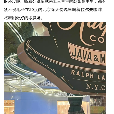
服还没脱、骑着公路车就来逛三里屯的朝阳高中生，都不
紧不慢地坐在20度的北京春天傍晚里喝着拉尔夫咖啡、
吃着刚做好的冰淇淋。