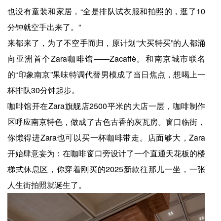
也没有童装和家居，“全是排队试衣服和拍照的，逛了10
分钟就空手出来了。”
来都来了，为了不空手而归，原计划“大买特买”的人都涌
向亚洲首个Zara咖啡馆——Zacaffè。和南京城市联名
的“印象南京”果味特调代替男模成了当日焦点，想喝上一
杯排队30分钟起步。
咖啡馆开在Zara旗舰店2500平米的大店一层，咖啡制作
区呼应南京特色，做成了古色古香的灰瓦房。窗口临街，
你懒得进Zara也可以买一杯咖啡带走。店面够大，Zara
开始肆意妄为：在咖啡窗口旁设计了一个直通天花板的楼
梯式休息区，你穿着刚买的2025新款往那儿一坐，一张
人生街拍照就诞生了。