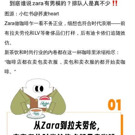
图源：小红书@荞麦heart
Zara做咖啡乍一看不务正业，细想也符合时代浪潮——前
有拉夫劳伦和LV等奢侈品们打样，后有迪卡侬们追随效
仿。
新茶饮和时尚行业的内卷都在这一杯咖啡里浓缩殆尽：
“咖啡店都在卖包卖衣服，卖包和卖衣服的都开始卖咖
啡。”