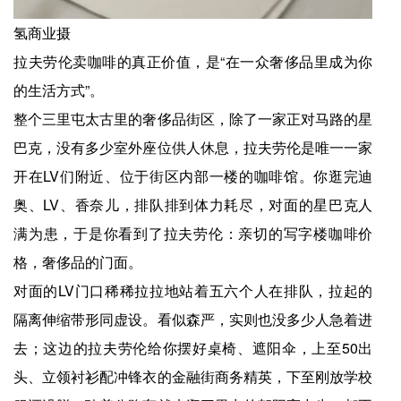
氢商业摄
拉夫劳伦卖咖啡的真正价值，是“在一众奢侈品里成为你
的生活方式”。
整个三里屯太古里的奢侈品街区，除了一家正对马路的星
巴克，没有多少室外座位供人休息，拉夫劳伦是唯一一家
开在LV们附近、位于街区内部一楼的咖啡馆。你逛完迪
奥、LV、香奈儿，排队排到体力耗尽，对面的星巴克人
满为患，于是你看到了拉夫劳伦：亲切的写字楼咖啡价
格，奢侈品的门面。
对面的LV门口稀稀拉拉地站着五六个人在排队，拉起的
隔离伸缩带形同虚设。看似森严，实则也没多少人急着进
去；这边的拉夫劳伦给你摆好桌椅、遮阳伞，上至50出
头、立领衬衫配冲锋衣的金融街商务精英，下至刚放学校