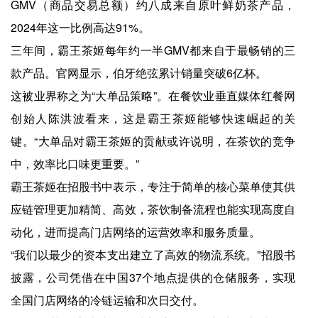
GMV（商品交易总额）约八成来自原叶鲜奶茶产品，
2024年这一比例高达91%。
三年间，霸王茶姬每年约一半GMV都来自于最畅销的三
款产品。官网显示，伯牙绝弦累计销量突破6亿杯。
这被业界称之为“大单品策略”。在餐饮业垂直媒体红餐网
创始人陈洪波看来，这是霸王茶姬能够快速崛起的关
键。“大单品对霸王茶姬的贡献或许说明，在茶饮的竞争
中，效率比口味更重要。”
霸王茶姬在招股书中表示，专注于简单的核心菜单使其供
应链管理更加精简、高效，茶饮制备流程也能实现高度自
动化，进而提高门店网络的运营效率和服务质量。
“我们以最少的资本支出建立了高效的物流系统。”招股书
披露，公司凭借在中国37个地点提供的仓储服务，实现
全国门店网络的冷链运输和次日交付。