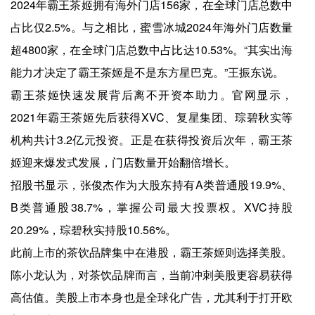
2024年霸王茶姬拥有海外门店156家，在全球门店总数中
占比仅2.5%。与之相比，蜜雪冰城2024年海外门店数量
超4800家，在全球门店总数中占比达10.53%。“其实出海
能力才决定了霸王茶姬是不是东方星巴克。”王振东说。
霸王茶姬快速发展背后离不开资本助力。官网显示，
2021年霸王茶姬先后获得XVC、复星集团、琮碧秋实等
机构共计3.2亿元投资。正是在获得投资后次年，霸王茶
姬迎来爆发式发展，门店数量开始翻倍增长。
招股书显示，张俊杰作为大股东持有A类普通股19.9%、
B类普通股38.7%，掌握公司最大投票权。XVC持股
20.29%，琮碧秋实持股10.56%。
此前上市的茶饮品牌集中在港股，霸王茶姬则选择美股。
陈小龙认为，对茶饮品牌而言，当前冲刺美股更容易获得
高估值。美股上市本身也是全球化广告，尤其利于打开欧