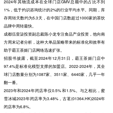
2024年其物流成本在全球门店GMV总额中的占比不到
1%，低于灼识咨询统计的2%的行业平均水平。同期，库
存周转天数约为5.3天，在中国门店数超过1000家的茶饮
品牌中周转最快。
成都伍壹柒投资副总裁陈小龙专注食品产业投资，他向南
方周末记者分析，这种大单品策略带来的标准化和效率有
助于霸王茶姬门店网络迅速扩张。
招股书披露，截至2024年12月31日，霸王茶姬门店中
97.4%是标准化模型支撑的加盟店。2022-2024年，其全
球门店数量分别为1087家、3511家、6440家，几乎一年
翻一番。
2023年和2024年闭店率仅0.5% 和1.5%。与之相比，蜜
雪冰城2023年闭店率为3.48%，古茗(01364.HK)2024年
闭店率为6.8%。