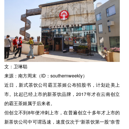
文：卫琳聪
来源：南方周末（ID：southernweekly）
近日，新式茶饮公司霸王茶姬公布招股书，计划赴美上
市。比起已经上市的新茶饮品牌，2017年才在云南创立
的霸王茶姬属于后来者。
但创立不到8年便冲刺上市，在普遍创立十多年才上市的
新茶饮公司中可谓迅速，速度仅次于“新茶饮第一股”奈雪