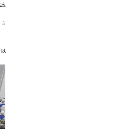
供应
。自
可以