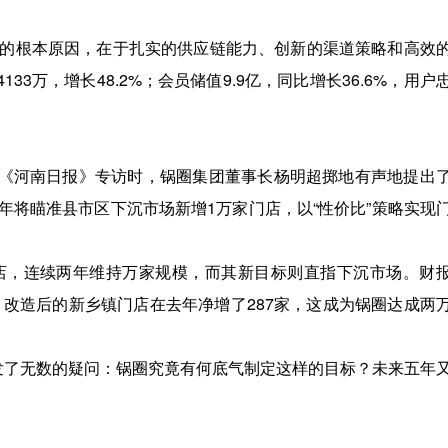
的根本原因，在于扎实的供应链能力、创新的渠道策略和高效
133万，增长48.2%；会员储值9.9亿，同比增长36.6%，用户
接受《河南日报》专访时，锅圈集团董事长杨明超掷地有声地提出
年将瞄准县市区下沉市场新增1万家门店，以“性价比”策略实现
家门店，连续两年维持万家规模，而其新目标则直指下沉市场。财
，改造后的新乡镇门店在去年净增了287家，这成为锅圈达成两
发了无数的疑问：锅圈究竟有何底气制定这样的目标？未来五年