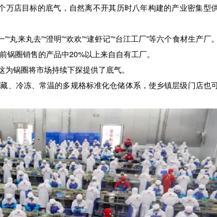
二个万店目标的底气，自然离不开其历时八年构建的产业密集型
”“丸来丸去”“澄明”“欢欢”“逮虾记”“台江工厂”等六个食材生产厂
目前锅圈销售的产品中20%以上来自自有工厂。
这为锅圈将市场持续下探提供了底气。
冷藏、冷冻、常温的多规格标准化仓储体系，使乡镇层级门店也