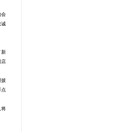
的会
忠诚
了新
门店
报披
万点
又将