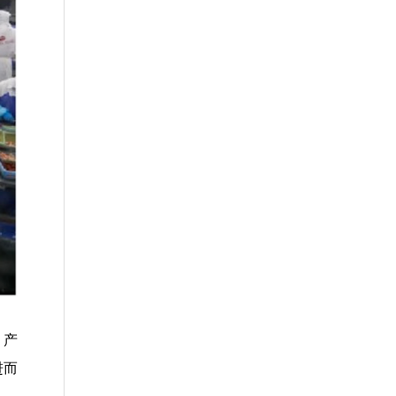
、产
进而