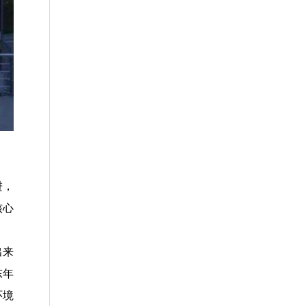
进，
核心
出来
东年
环境