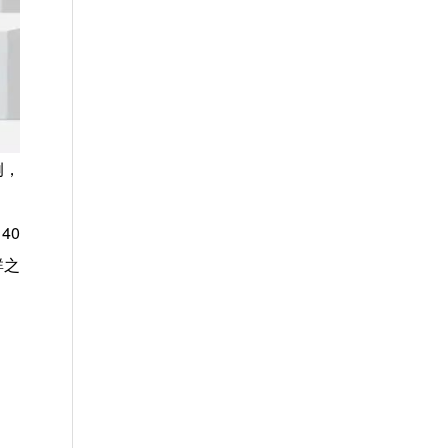
例，
40
群之