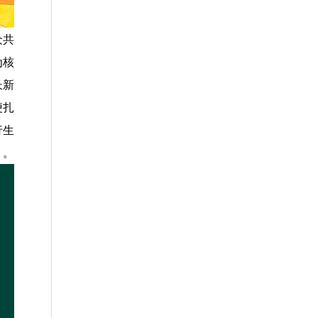
众共
为核
长新
便扎
行生
。