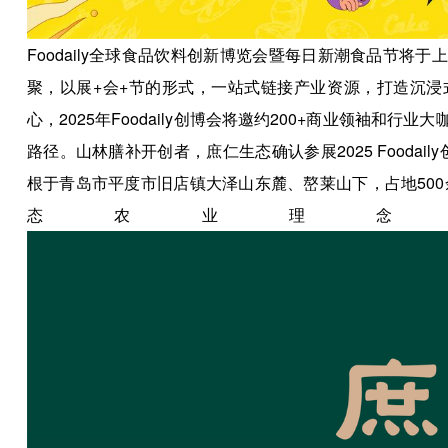
Foodaily全球食品饮料创新博览会暨每日新潮食品节将于
聚，以展+会+节的形式，一站式链接产业资源，打造沉浸
心，2025年Foodaily创博会将邀约200+商业领袖和
路径。山林膳补开创者，庶仁生态确认参展2025 Fooda
根于青岛市平度市旧店镇大泽山东麓、嶅莱山下，占地50
态农业理念