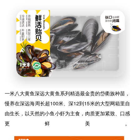
一米八大黄鱼深远大黄鱼系列精选最金贵的岱衢族种苗，
慢养在深远海周长超100米、深12到15米的大型网箱里自
由生长，以天然的小鱼小虾为主食，肉质更加紧致、口感
更鲜美。