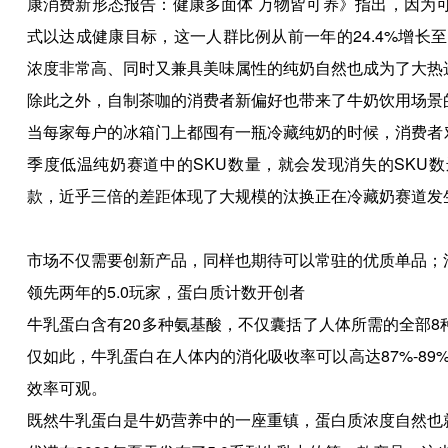
康消费新形态报告：健康多面体 万物皆可养》指出，因为
式以达成健康目标，这一人群比例从前一年的24.4%增长
浓度非常高、同时又兼具美味属性的纯奶自然也成为了大热
除此之外，自制茶咖的消费者新偏好也带来了牛奶饮用场景
当每家每户的冰箱门上都囤有一瓶冷藏纯奶的时候，消费者对
季度低温纯奶赛道中的SKU数量，就会发现消失的SKU数
款，近乎三倍的差距体现了大规模的汰换正在冷藏奶赛道发
市场不仅需要创新产品，同样也期待可以常驻的优质单品；
领先两年的5.0玩家，蛋白质计数开创者
牛乳蛋白含有20多种氨基酸，不仅囊括了人体所需的全部
仅如此，牛乳蛋白在人体内的消化吸收率可以高达87%-8
效率可观。
既然牛乳蛋白是牛奶营养中的一座重镇，蛋白质浓度自然也