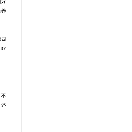
的方
营养
第四
37
。
。不
时还