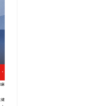
和麻
大健