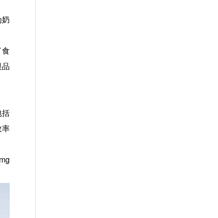
为奶
了食
眼品
包括
效率
mg