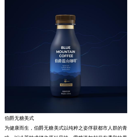
伯爵无糖美式
为健康而生，伯爵无糖美式以纯粹之姿俘获都市人群的青