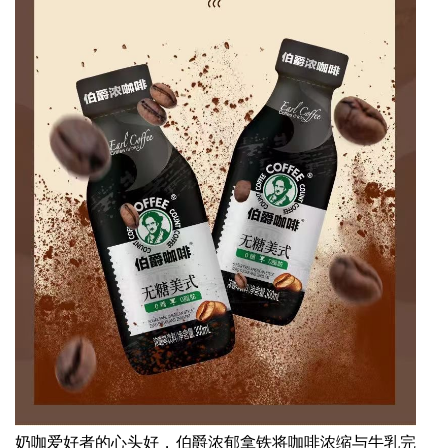
奶咖爱好者的心头好，伯爵浓郁拿铁将咖啡浓缩与牛乳完