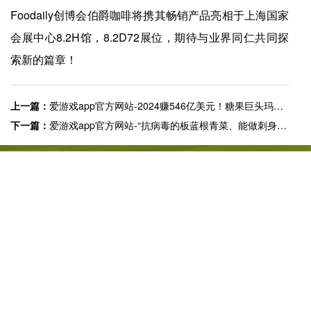
Foodaily创博会伯爵咖啡将携其畅销产品亮相于上海国家
会展中心8.2H馆，8.2D72展位，期待与业界同仁共同探
索新的篇章！
上一篇：
爱游戏app官方网站-2024赚546亿美元！糖果巨头玛氏和它的“冰淇淋野心”
下一篇：
爱游戏app官方网站-“抗病毒的板蓝根青菜、能做刺身的菊花”，盒马采购春天到底搜罗了多少种离谱野菜？
快捷入口
服务专线
4008-877-888
© ayx爱游戏体育app官方网站 版权所有
免责声明
营业执照
皖ICP备
09025925号-1
技术支持：
爱游戏体育