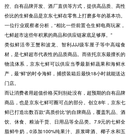
控、自有品牌开发、酒厂直供等方式，提供高品质、高性
价比的生鲜食品是京东七鲜在零售上打磨多年的基本功。
一位行业观察者分析，“相比一些前置仓生鲜电商玩家，
七鲜超市这些年积累的商品和供应链家底足够厚。”
类似鲜活帝王蟹和波龙、智利JJJ级车厘子等中高端食
材，是七鲜超市代表性的品质商品。而依托京东最擅长的
物流体系，京东七鲜可以供应当季最新鲜蔬果和海鲜水
产，最“鲜”的时令海鲜，捕捞装箱后最快18小时就能送达
门店。
而让消费者用超值价格买到别处没有，超预期的自有品牌
商品，也是京东七鲜可圈可点的部分。创立8年，京东七
鲜已打造出数百款“高质价比”的自牌商品，覆盖乳品、酒
饮、休食、粮油干货、日用品等全品类。7.9元的七鲜全
脂鲜牛奶，0添加100%纯果汁、原浆啤酒、椰子水和五