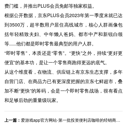
费门槛，并推出PLUS会员免邮等独家权益。
根据公开数据，京东PLUS会员2023年第一季度末就已达
到3500万，超半数用户居住高线城市，核心人群画像包
括年轻精致夫妇、中年懒人爸妈、都市中产和新锐白领
等......他们都是即时零售最典型的用户人群。
“即时零售”，本质还是“零售”。“更快”之外，持续“更好更
便宜”的基本功，是让一个零售商跑得更远的底气。
从这个维度看，在物流、供应链上有京东生态支撑，多年
自营门店、在商品力已有更深度把握的京东七鲜超市，叠
加不断“更快”的筹码，会是一个即时零售战场，很有看点
和足够后劲的重量级玩家。
上一篇：
爱游戏app官方网站-第一批投资便利店咖啡的经销商，已经回本了
下一篇：
爱游戏app官方网站-“奈雪green”店全新亮相，瞄准白领客群推出4款健康能量碗