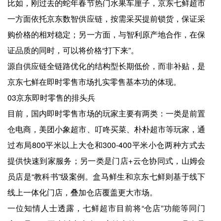
比如，刚过去的蛇年春节热门水果车厘子，京东七鲜超市
一方面依托京东数智供应链，按需采买提前锁货，保证采
购价格的相对稳定；另一方面，与智利原产地合作，在保
证品质的同时，可以将价格“打下来”。
源自供应链全链路优化的结构型长期低价，而非补贴，是
京东七鲜在即时零售市场扎实零售基本功的体现。
03京东即时零售的排头兵
目前，国内即时零售市场的玩家主要有两类：一类是前置
仓电商，美团小象超市、叮咚买菜、朴朴超市等玩家，通
过布局800平米以上大仓和300-400平米小仓两种方式去
提供快速到家服务；另一类是门店+云仓协同式，山姆会
员店是“教科书”级案例。盒马鲜生和京东七鲜则基于线下
线上一体化门店，叠加仓店覆盖更大市场。
一位知情人士透露，七鲜超市目前将“仓店”功能等同门