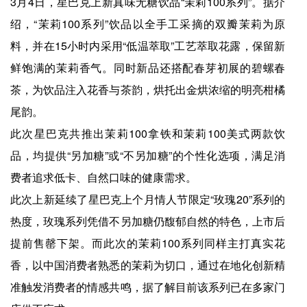
3月4日，星巴克上新真味无糖饮品“茉莉100系列”。据介
绍，“茉莉100系列”饮品以全手工采摘的双瓣茉莉为原
料，并在15小时内采用“低温萃取”工艺萃取花露，保留新
鲜饱满的茉莉香气。同时新品还搭配春芽初展的碧螺春
茶，为饮品注入花香与茶韵，烘托出金烘浓缩的明亮柑橘
尾韵。
此次星巴克共推出茉莉100拿铁和茉莉100美式两款饮
品，均提供“另加糖”或“不另加糖”的个性化选项，满足消
费者追求低卡、自然口味的健康需求。
此次上新延续了星巴克上个月情人节限定“玫瑰20”系列的
热度，玫瑰系列凭借不另加糖仍馥郁自然的特色，上市后
提前售罄下架。而此次的茉莉100系列同样主打真实花
香，以中国消费者熟悉的茉莉为切口，通过在地化创新精
准触发消费者的情感共鸣，据了解目前该系列已在多家门