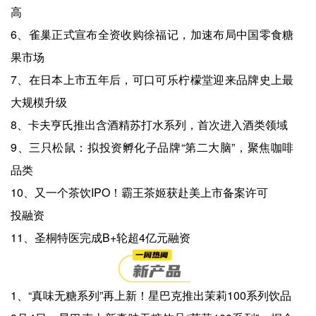
高
6、雀巢正式宣布全资收购徐福记，加速布局中国零食糖
果市场
7、在日本上市五年后，可口可乐柠檬堂迎来品牌史上最
大规模升级
8、卡夫亨氏推出含酒精苏打水系列，首次进入酒类领域
9、三只松鼠：拟投资孵化子品牌“第二大脑”，聚焦咖啡
品类
10、又一个茶饮IPO！霸王茶姬获赴美上市备案许可
投融资
11、圣桐特医完成B+轮超4亿元融资
1、“真味无糖系列”再上新！星巴克推出茉莉100系列饮品