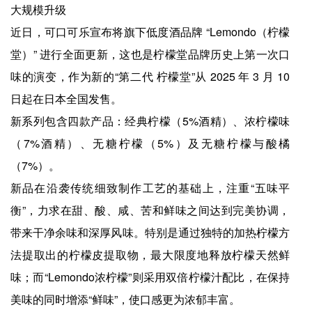
大规模升级
近日，可口可乐宣布将旗下低度酒品牌 “Lemondo（柠檬
堂）” 进行全面更新，这也是柠檬堂品牌历史上第一次口
味的演变，作为新的“第二代 柠檬堂”从 2025 年 3 月 10
日起在日本全国发售。
新系列包含四款产品：经典柠檬（5%酒精）、浓柠檬味
（7%酒精）、无糖柠檬（5%）及无糖柠檬与酸橘
（7%）。
新品在沿袭传统细致制作工艺的基础上，注重“五味平
衡”，力求在甜、酸、咸、苦和鲜味之间达到完美协调，
带来干净余味和深厚风味。特别是通过独特的加热柠檬方
法提取出的柠檬皮提取物，最大限度地释放柠檬天然鲜
味；而“Lemondo浓柠檬”则采用双倍柠檬汁配比，在保持
美味的同时增添“鲜味”，使口感更为浓郁丰富。