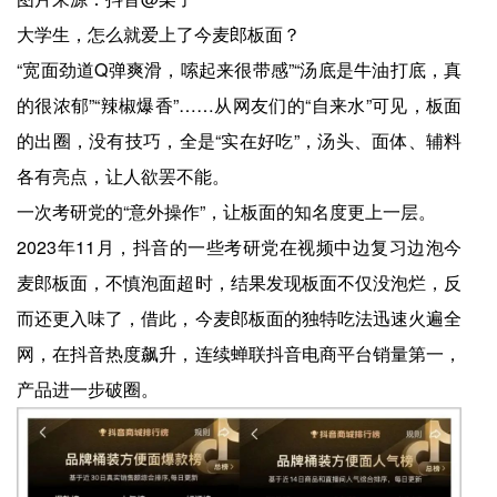
大学生，怎么就爱上了今麦郎板面？
“宽面劲道Q弹爽滑，嗦起来很带感”“汤底是牛油打底，真
的很浓郁”“辣椒爆香”……从网友们的“自来水”可见，板面
的出圈，没有技巧，全是“实在好吃”，汤头、面体、辅料
各有亮点，让人欲罢不能。
一次考研党的“意外操作”，让板面的知名度更上一层。
2023年11月，抖音的一些考研党在视频中边复习边泡今
麦郎板面，不慎泡面超时，结果发现板面不仅没泡烂，反
而还更入味了，借此，今麦郎板面的独特吃法迅速火遍全
网，在抖音热度飙升，连续蝉联抖音电商平台销量第一，
产品进一步破圈。