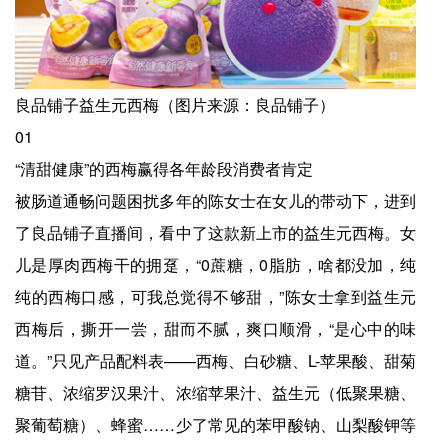
良品铺子益生元西梅（图片来源：良品铺子）
01
“清甜健康”的西梅赢得各年龄段消费者肯定
被肠道通畅问题困扰多年的陈女士在女儿的带动下，进到
了良品铺子直播间，看中了这款新上市的益生元西梅。女
儿是厚肉西梅干的拥趸，“0蔗糖，0脂肪，啥都没加，纯
纯的西梅口感，可我总觉得不够甜，”陈女士拿到益生元
西梅后，撕开一尝，甜而不腻，爽口顺滑，“是心中的味
道。”只见产品配料表——西梅、白砂糖、L-苹果酸、甜菊
糖苷、浓缩罗汉果汁、浓缩苹果汁、益生元（低聚果糖、
聚葡萄糖）、蜂蜜……少了常见的苯甲酸钠、山梨酸钾等