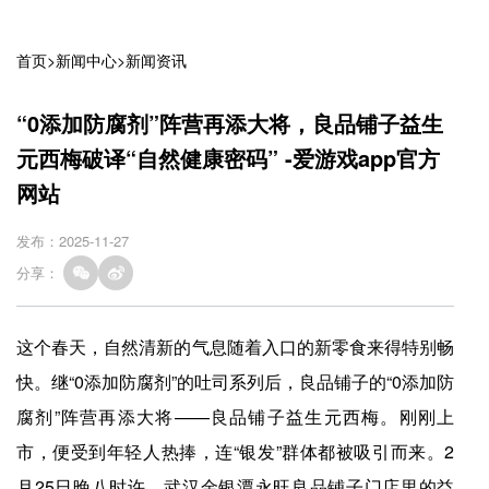
首页
>
新闻中心
>
新闻资讯
“0添加防腐剂”阵营再添大将，良品铺子益生
元西梅破译“自然健康密码” -爱游戏app官方
网站
发布：2025-11-27
分享：
这个春天，自然清新的气息随着入口的新零食来得特别畅
快。继“0添加防腐剂”的吐司系列后，良品铺子的“0添加防
腐剂”阵营再添大将——良品铺子益生元西梅。刚刚上
市，便受到年轻人热捧，连“银发”群体都被吸引而来。2
月25日晚八时许，武汉金银潭永旺良品铺子门店里的益