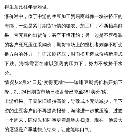
得生意比往年更难做。
涨价潮中，位于中游的生豆加工贸易商就像一块被挤压的
海绵，一边是紧盯期货行情的咖农、加工厂，不断抬高鲜
果、带壳豆的出货价，甚至不惜违约；另一边是不容得罪
的客户死死压住采购价，期货市场上的投机者则像不断变
换方向的外力，时而加剧挤压，时而松开造成价格断崖式
下跌。海绵需要在难以预测的压力下，努力不被挤干水
分。
情况从2月21日起“变得更糟”——咖啡豆期货价格开始下
降，2月24日期货市场日收盘价已降至381美分/磅。
上游鲜果、干豆依旧维持高价，导致成本无法减少，但下
游的生豆客户们不再提高报价，海绵进一步被压缩。过去
一个周末，陈俊先和同事更着急地去扫货。现在，他最大
的愿望是产季能快点结束，让他能喘口气。