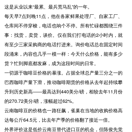
这是从业以来“最累、最兵荒马乱”的一年。
每天早7点到晚11点，他在各家鲜果处理厂、自家工厂、
仓库间不停穿梭，电话也响个不停。所有忙碌都围绕三件
事：找货，卖货，谈价。仅在我们打电话的2小时内，就
有至少三家采购商的电话打进来。询价电话总在固定时间
段涌来，内容也几乎一模一样：今天什么价格，能有多少
货？忙到脚底都发麻，成为这段时间的日常。
一切源于咖啡豆价格的暴涨。占据全球总产量三分之一的
巴西咖啡产量下滑，推动咖啡期货的价格从去年起持续攀
升到历史新高——最高达到440美分/磅，相较去年11月份
的270.72美分/磅，涨幅超过62%。
云南咖啡豆的价格也一路狂飙，雀巢在当地的收购价格高
达每公斤64.5元，比去年产季的价格翻了接近一倍。
外界评价这是低价云南豆替代进口豆的机会，但陈俊先觉