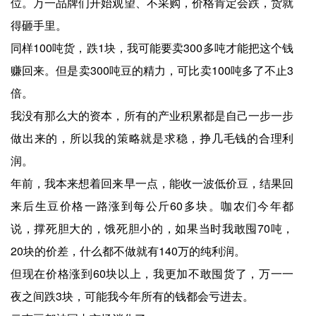
位。万一品牌们开始观望、不采购，价格肯定会跌，货就
得砸手里。
同样100吨货，跌1块，我可能要卖300多吨才能把这个钱
赚回来。但是卖300吨豆的精力，可比卖100吨多了不止3
倍。
我没有那么大的资本，所有的产业积累都是自己一步一步
做出来的，所以我的策略就是求稳，挣几毛钱的合理利
润。
年前，我本来想着回来早一点，能收一波低价豆，结果回
来后生豆价格一路涨到每公斤60多块。咖农们今年都
说，撑死胆大的，饿死胆小的，如果当时我敢囤70吨，
20块的价差，什么都不做就有140万的纯利润。
但现在价格涨到60块以上，我更加不敢囤货了，万一一
夜之间跌3块，可能我今年所有的钱都会亏进去。