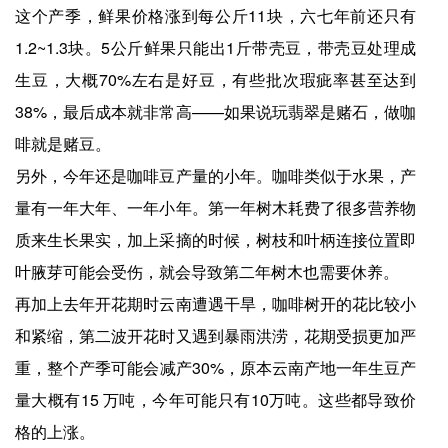
这个产季，鲜果价格涨到每公斤11块，六七年前还只有
1.2~1.3块。5公斤鲜果只能出1斤带壳豆，带壳豆处理成
生豆，大概70%左右是好豆，有些批次瑕疵率甚至达到
38%，最后成本就非常高——如果说玩翡翠是赌石，做咖
啡就是赌豆。
另外，今年还是咖啡豆产量的小年。咖啡类似于水果，产
量有一年大年、一年小年。第一年树木耗费了很多营养物
质来生长果实，加上采摘的时候，树枝和叶柄连接位置即
叶腋芽可能会受伤，就会导致第二年树木也需要休养。
再加上去年开花期时云南遭遇干旱，咖啡树开的花比较小
和紧缩，第二波开花时又遇到暴雨洪涝，花期受损更加严
重，整个产季可能会减产30%，原本云南产地一年生豆产
量大概有15 万吨，今年可能只有10万吨。这些都导致价
格的上涨。