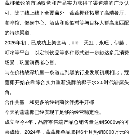
蔻椰敏锐的市场嗅觉和产品实力获得了渠道端的广泛认
可。除了线上线下全覆盖外，蔻蔻椰还拓展了高端餐厅、
咖啡馆、健身中心、酒店和度假村等与目标人群高度匹配
的特殊渠道。
2025年初，已成功上架盒马，ole，天虹，永旺，伊藤，
叮咚等平台，以定制饮品等多种形式进一步触达多元消费
场景，巩固消费者心智。
与在价格战深坑里一条道走到黑的行业发展初期相比，蔻
蔻椰开始在靠综合实力重新洗牌的椰子水2.0时代崭露头
角。
合作共赢：和更多的经销商伙伴携手开椰
今天的蔻蔻椰已经实现了足够的经营稳定性。
成立至今4年，品牌零售端产品总销售量达到5000w的可
喜成绩。2024年，蔻蔻椰单品取得6个月热销3000万元的