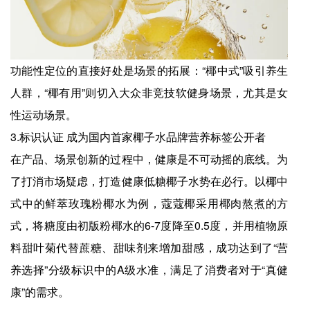
功能性定位的直接好处是场景的拓展：“椰中式”吸引养生
人群，“椰有用”则切入大众非竞技软健身场景，尤其是女
性运动场景。
3.标识认证 成为国内首家椰子水品牌营养标签公开者
在产品、场景创新的过程中，健康是不可动摇的底线。为
了打消市场疑虑，打造健康低糖椰子水势在必行。以椰中
式中的鲜萃玫瑰粉椰水为例，蔻蔻椰采用椰肉熬煮的方
式，将糖度由初版粉椰水的6-7度降至0.5度，并用植物原
料甜叶菊代替蔗糖、甜味剂来增加甜感，成功达到了“营
养选择”分级标识中的A级水准，满足了消费者对于“真健
康”的需求。