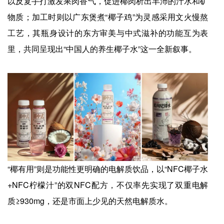
以反复手打激发果肉香气，促进椰肉析出丰沛的汁水和矿
物质；加工时则以广东煲煮“椰子鸡”为灵感采用文火慢熬
工艺，其瓶身设计的东方审美与中式滋补的功能互为表
里，共同呈现出“中国人的养生椰子水”这一全新叙事。
“椰有用”则是功能性更明确的电解质饮品，以“NFC椰子水
+NFC柠檬汁”的双NFC配方，不仅率先实现了双重电解
质≥930mg，还是市面上少见的天然电解质水。