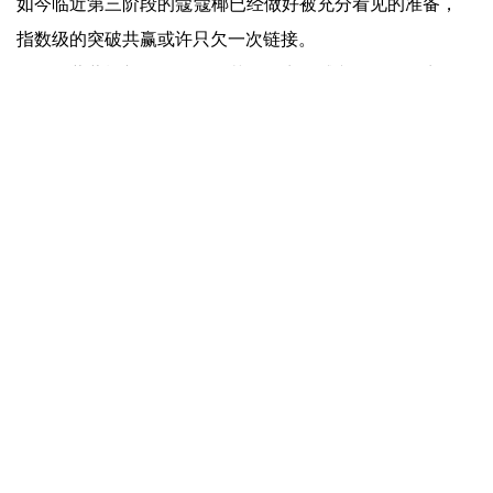
如今临近第三阶段的蔻蔻椰已经做好被充分看见的准备，
指数级的突破共赢或许只欠一次链接。
目前，蔻蔻椰新品正在全国范围招商，感兴趣的经销商可
以扫描下方二维码咨询代理详情。
上一篇：
爱游戏app官方网站-投资6亿，产能提升50%！屈臣氏佛山智能生产基地正式投产
下一篇：
爱游戏app官方网站-星巴克中国要被卖了？
快捷入口
服务专线
4008-877-888
© ayx爱游戏体育app官方网站 版权所有
免责声明
营业执照
皖ICP备
09025925号-1
技术支持：
爱游戏体育