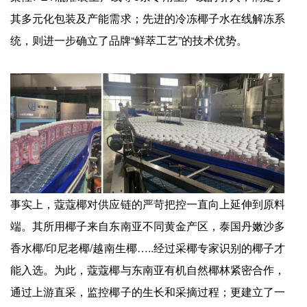
其多元化包装及产能需求；先进的冷冻椰子水在线解冻系
统，则进一步确立了品牌“鲜萃工艺”的技术优势。
事实上，蔻蔻椰对供应链的严苛把控一直向上延伸到原料
端。其所用椰子来自东南亚不同黄金产区，泰国丹嫩沙多
香水椰/印尼老椰/越南生椰…..经过采椰专家识别的椰子才
能入选。为此，蔻蔻椰与东南亚有机自然椰林紧密合作，
通过上游直采，监控椰子的生长和采摘过程；更建立了一