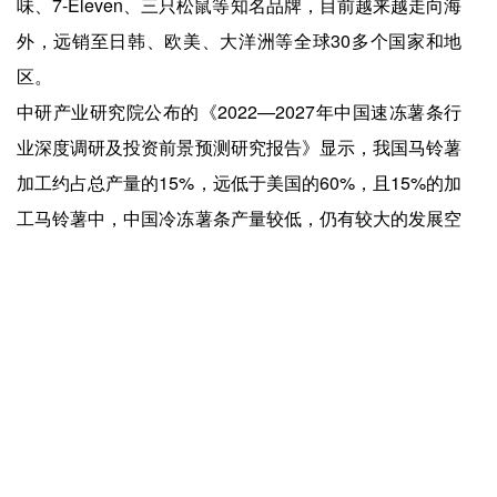
味、7-Eleven、三只松鼠等知名品牌，目前越来越走向海
外，远销至日韩、欧美、大洋洲等全球30多个国家和地
区。
中研产业研究院公布的《2022—2027年中国速冻薯条行
业深度调研及投资前景预测研究报告》显示，我国马铃薯
加工约占总产量的15%，远低于美国的60%，且15%的加
工马铃薯中，中国冷冻薯条产量较低，仍有较大的发展空
间。
薯条大生意，乌兰察布大有可为。
上一篇：
爱游戏app官方网站-这个写着“SB”的小熊巧克力成情人节爆款，“专为仇人前任打造”
下一篇：
爱游戏app官方网站-中国线下零售“生死局”：不彻底改变经营方式，就出局！
快捷入口