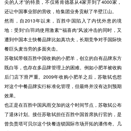
尖的人才”的特质，不仅将肯德基从4家开到了4000家，
还让中国事业部的营收，给集团业务贡献了半壁江山。
然而，自2013年以来，百胜中国陷入了内忧外患的境
地：受到“白羽鸡使用激素”“福喜肉”风波冲击的同时，又
遭到中国本土快餐品牌比如真功夫，长期竞争对手国际快
餐巨头麦当劳的多面夹击。
苏敬轼带领百胜中国收购的小肥羊，创立的自有品牌东方
既白等，也存在多品牌管理上的困难。例如小肥羊被收购
后门店下滑严重。2009年收购小肥羊之后，苏敬轼也想
对这个中餐品牌实行标准化管理，但最终并没有达到预期
效果。
也正是在百胜中国风雨交加的这个时间节点，苏敬轼公布
了退休计划。接任苏敬轼担任百胜中国首席执行官的，是
曾负责塔可贝尔这个快餐连锁国际市场开拓的潘伟奇。几