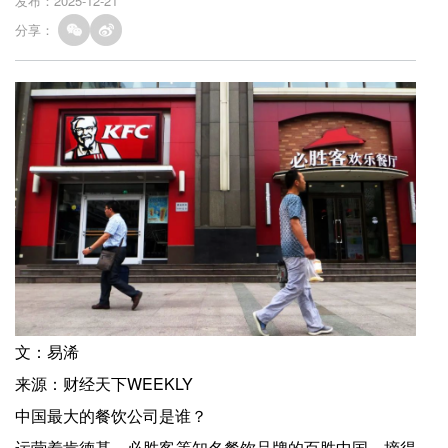
发布：2025-12-21
分享：
文：易浠
来源：财经天下WEEKLY
中国最大的餐饮公司是谁？
运营着肯德基、必胜客等知名餐饮品牌的百胜中国，摘得