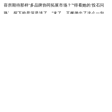
容所期待那样“多品牌协同拓展市场？”“得看她的‘投石问
路’，探下的是深是浅了。”末了，王枫抛出了这么一句
话。
（文中人物张清、王枫为化名）
上一篇：
爱游戏app官方网站-小马宋：我最近看到2024中国消费市场
下一篇：
爱游戏app官方网站-精打细算的年轻人，在县城「山姆」捡漏
快捷入口
服务专线
4008-877-888
© ayx爱游戏体育app官方网站 版权所有
免责声明
营业执照
皖ICP备