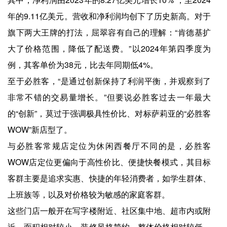
年的9.11亿美元。营收和净利润均创下了历史新高。对于
旗下两大王牌的打法，屈翠容有自己的理解：“肯德基扩
大了价格范围，降低了配送费。”以2024年第四季度为
例，其客单价为38元，比去年同期低4%。
至于必胜客，“是通过创新保持了利润平衡，并观察到了
非常不错的交易量增长。”但要说必胜客过去一年最大
的“创新”，莫过于强调极具性价比、对标萨莉亚的“必胜客
WOW”新店型了。
与必胜客常规店定位为休闲西餐厅不同的是，必胜客
WOW店定位更偏向于高性价比、便捷快餐模式，其目标
客群主要是追求实惠、快捷的年轻消费者，如学生群体、
上班族等，以及对价格较为敏感的家庭客群。
这些门店一般开在写字楼附近、社区集中地、超市内或附
近，面积相对较小，装修风格简约，整体价格相对较低。