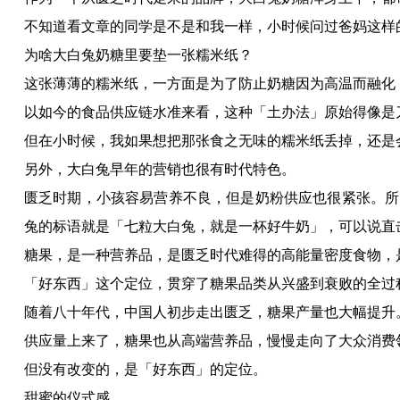
不知道看文章的同学是不是和我一样，小时候问过爸妈这样
为啥大白兔奶糖里要垫一张糯米纸？
这张薄薄的糯米纸，一方面是为了防止奶糖因为高温而融化
以如今的食品供应链水准来看，这种「土办法」原始得像是
但在小时候，我如果想把那张食之无味的糯米纸丢掉，还是
另外，大白兔早年的营销也很有时代特色。
匮乏时期，小孩容易营养不良，但是奶粉供应也很紧张。所
兔的标语就是「七粒大白兔，就是一杯好牛奶」，可以说直
糖果，是一种营养品，是匮乏时代难得的高能量密度食物，
「好东西」这个定位，贯穿了糖果品类从兴盛到衰败的全过
随着八十年代，中国人初步走出匮乏，糖果产量也大幅提升。
供应量上来了，糖果也从高端营养品，慢慢走向了大众消费
但没有改变的，是「好东西」的定位。
甜蜜的仪式感