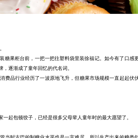
。
装糖果柜台前，一把一把往塑料袋里装徐福记。如今有了口感
牌，逐渐成了童年回忆的代名词。
内消费品行业经历了一波原地飞升，但糖果市场规模一直起起伏
家一起包顿饺子，已经是很多父母辈人童年时的最大愿望了。
尽管当时古巴的制糖业水平也是一言难尽，所以生产出来的糖类