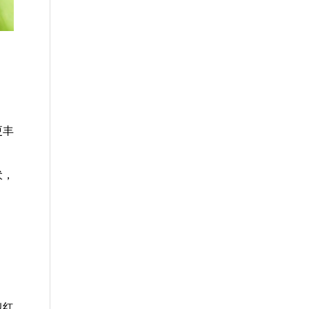
更丰
伏，
似红