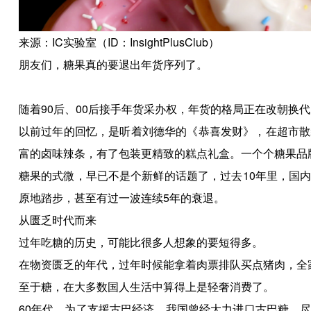
来源：IC实验室（ID：InsightPlusClub）
朋友们，糖果真的要退出年货序列了。
随着90后、00后接手年货采办权，年货的格局正在改朝换代
以前过年的回忆，是听着刘德华的《恭喜发财》，在超市散
富的卤味辣条，有了包装更精致的糕点礼盒。一个个糖果品
糖果的式微，早已不是个新鲜的话题了，过去10年里，国
原地踏步，甚至有过一波连续5年的衰退。
从匮乏时代而来
过年吃糖的历史，可能比很多人想象的要短得多。
在物资匮乏的年代，过年时候能拿着肉票排队买点猪肉，全
至于糖，在大多数国人生活中算得上是轻奢消费了。
60年代，为了支援古巴经济，我国曾经大力进口古巴糖。