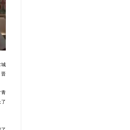
古城
、晋
甘青
长了
燃了