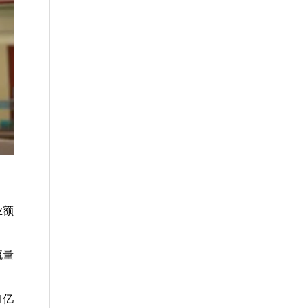
业额
流量
1亿