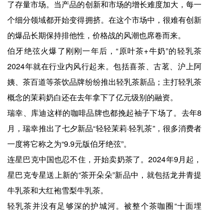
了存量市场。当产品的创新和市场的增长难度加大，每一
个细分领域都开始变得拥挤。在这个市场中，很难有创新
的爆品长期保持排他性，价格战的风潮也席卷而来。
伯牙绝弦火爆了刚刚一年后，“原叶茶+牛奶”的轻乳茶
2024年就在行业内风行起来。包括喜茶、古茗、沪上阿
姨、茶百道等茶饮品牌纷纷推出轻乳茶新品；主打轻乳茶
概念的茉莉奶白还在去年拿下了亿元级别的融资。
瑞幸、库迪这样的咖啡品牌也都挽起袖子下场了。去年8
月，瑞幸推出了七夕新品“轻轻茉莉·轻乳茶”，很多消费者
一度将它称之为“9.9元版伯牙绝弦”。
连星巴克中国也忍不住，开始卖奶茶了。2024年9月起，
星巴克专星送上新的“茶开朵朵”新品中，就包括龙井青提
牛乳茶和大红袍雪梨牛乳茶。
轻乳茶并没有足够深的护城河。被整个茶咖圈“十面埋