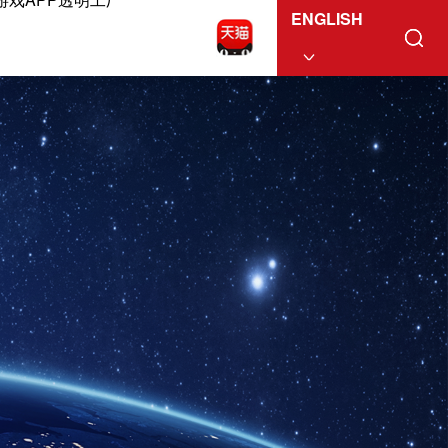
ENGLISH