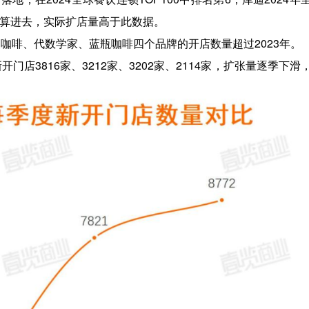
计算进去，实际扩店量高于此数据。
漫咖啡、代数学家、蓝瓶咖啡四个品牌的开店数量超过2023年。
门店3816家、3212家、3202家、2114家，扩张量逐季下滑