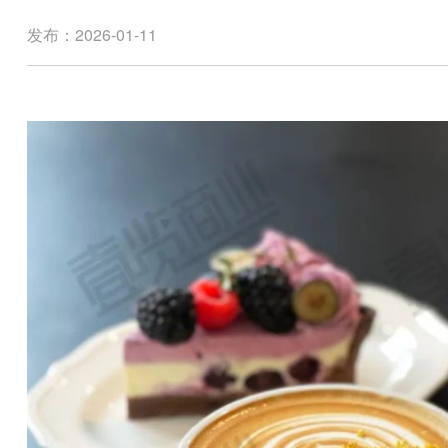
发布：2026-01-11