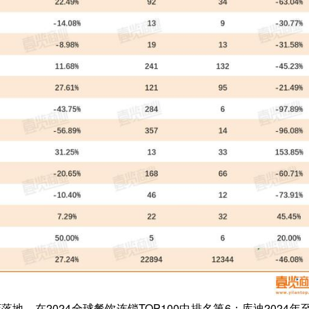
落地，在2024全球餐饮连锁TOP100中排名第6；库迪2024年