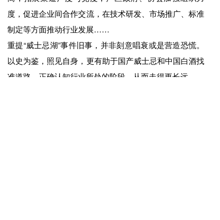
度，促进企业间合作交流，在技术研发、市场推广、标准
制定等方面推动行业发展……
重提“威士忌湖”事件旧事，并非刻意唱衰或是营造恐慌。
以史为鉴，照见自身，更有助于国产威士忌和中国白酒找
准道路，正确认知行业所处的阶段，从而走得更长远。
上一篇：
爱游戏app官方网站-量贩零食正在走向“完结篇”
下一篇：
爱游戏app官方网站-门店开始上米饭，茶颜悦色在奶茶的边界反复横跳
快捷入口
服务专线
4008-877-888