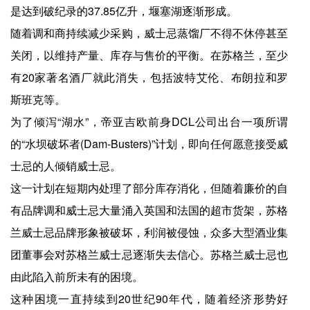
是达到破纪录的37.85亿升，堰塞湖逐渐形成。
随着调和商持续减少采购，威士忌蒸馏厂不得不休停甚至
关闭，以维持产量、库存与售价的平衡。在苏格兰，至少
有20家著名酒厂就此消失，包括波特艾伦、布朗拉和罗
斯班克等。
为了倾泻“湖水”，帝亚吉欧前身DCL公司出台一项所谓
的“水坝破坏者(Dam-Busters)”计划，即向任何愿意接受威
士忌的人倾销威士忌。
这一计划在短期内处理了部分库存消化，但随着廉价的自
有品牌调和威士忌大量涌入英国和法国的超市货架，苏格
兰威士忌品牌形象被破坏，利润被侵蚀，众多大型酒业集
团董事会对苏格兰威士忌逐渐失去信心。苏格兰威士忌也
由此陷入前所未有的困境。
这种困境一直持续到20世纪90年代，随着经济形势好