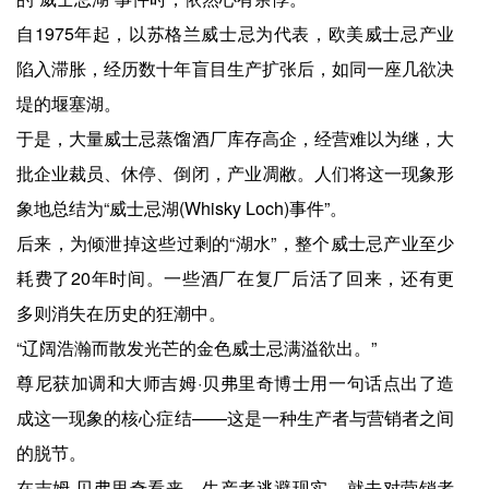
自1975年起，以苏格兰威士忌为代表，欧美威士忌产业
陷入滞胀，经历数十年盲目生产扩张后，如同一座几欲决
堤的堰塞湖。
于是，大量威士忌蒸馏酒厂库存高企，经营难以为继，大
批企业裁员、休停、倒闭，产业凋敝。人们将这一现象形
象地总结为“威士忌湖(Whisky Loch)事件”。
后来，为倾泄掉这些过剩的“湖水”，整个威士忌产业至少
耗费了20年时间。一些酒厂在复厂后活了回来，还有更
多则消失在历史的狂潮中。
“辽阔浩瀚而散发光芒的金色威士忌满溢欲出。”
尊尼获加调和大师吉姆·贝弗里奇博士用一句话点出了造
成这一现象的核心症结——这是一种生产者与营销者之间
的脱节。
在吉姆·贝弗里奇看来，生产者逃避现实，就去对营销者