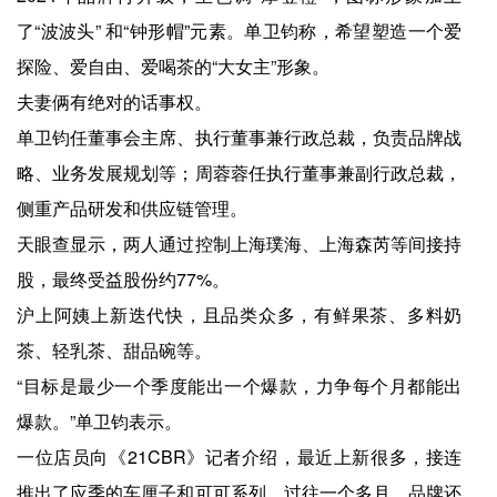
了“波波头” 和“钟形帽”元素。单卫钧称，希望塑造一个爱
探险、爱自由、爱喝茶的“大女主”形象。
夫妻俩有绝对的话事权。
单卫钧任董事会主席、执行董事兼行政总裁，负责品牌战
略、业务发展规划等；周蓉蓉任执行董事兼副行政总裁，
侧重产品研发和供应链管理。
天眼查显示，两人通过控制上海璞海、上海森芮等间接持
股，最终受益股份约77%。
沪上阿姨上新迭代快，且品类众多，有鲜果茶、多料奶
茶、轻乳茶、甜品碗等。
“目标是最少一个季度能出一个爆款，力争每个月都能出
爆款。”单卫钧表示。
一位店员向《21CBR》记者介绍，最近上新很多，接连
推出了应季的车厘子和可可系列。过往一个多月，品牌还