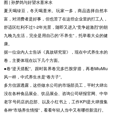
图 | 孙梦鸽与好望水薏米水
夏天喝绿豆，冬天喝薏米。玩家一多，商品选择自然丰
富，对消费者是好事，但也苦了在这些企业里的打工人，
舒适区红利不过1-2年光景，随即又进入“竞争超激烈”的朝
九晚九生活，完全是用自己的“不养生”，托举着大众的健
康。
据一位业内人士告诉《真故研究室》，现在中式养生水的
卷，主要体现在以下几个方面。
●卷“逆天搭配”。跟时装界卷完多巴胺穿搭，再卷MiuMiu
风一样，中式养生水是“卷方子”。
多方信源透露，这些做水公司的市场部员工，平时大肆出
没在各种食品展会、饮品展会、咨询公司研报官网、中华
老字号药店的总部、以及小红书上，工作KPI是大肆搜集
各种“市场养生情报”，看看年轻人当中又有哪些新流行。