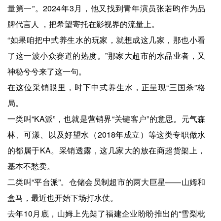
量第一”。2024年3月，他又找到青年演员张若昀作为品
牌代言人 ，把希望寄托在影视界的流量上。
“如果咱把中式养生水的玩家，就想成这几家，那也小看
了这一波小众赛道的热度。”那家大超市的水品业者，又
神秘兮兮来了这一句。
在这位采销眼里，时下中式养生水，正呈现“三国杀”格
局。
一类叫“KA派”，也就是营销界“关键客户”的意思。元气森
林、可漾、以及好望水（2018年成立）等这类专职做水
的都属于KA。采销透露，这几家大的放在商超货架上，
基本不愁卖。
二类叫“平台派”。仓储会员制超市的两大巨星——山姆和
盒马，最近也开始下场打水仗。
去年10月底，山姆上先架了福建企业盼盼推出的“雪梨枇