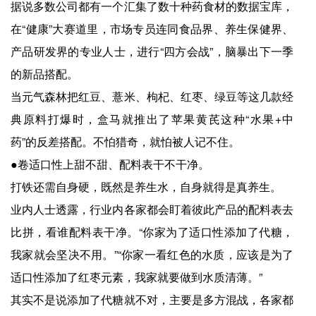
据说多数公司都有一个汇集了数十种药食材的数据宝库，
在“健康”大赛道里，市场专员连同食品界、养生保健界、
产品研发界的专业人士，进行“四方会战”，脑暴出下一季
的新品搭配。
当元气森林把红豆、薏米、枸杞、红枣、绿豆等这几款经
典原料打爆时，盒马就推出了苹果黄芪这种“水果+中
药”的反差搭配。不怕猎奇，就怕被人记不住。
●卷适口性上甜不甜、配料表干不干净。
打铁还需自身硬，既然是养生水，自身就得是真养生。
业内人士透露，行业内各家都会盯着彼此产品的配料表去
比拼，看谁配料表干净。“你家为了适口性添加了代糖，
我家就会坚决不用。”“你家一看红色的水质，应该是为了
适口性添加了红枣元素，我家就要做到水质清薄。”
其实不是说添加了代糖就不对，主要是多方混战，各家都