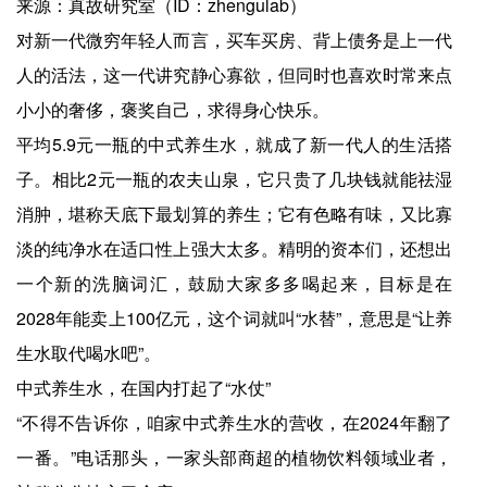
来源：真故研究室（ID：zhengulab）
对新一代微穷年轻人而言，买车买房、背上债务是上一代
人的活法，这一代讲究静心寡欲，但同时也喜欢时常来点
小小的奢侈，褒奖自己，求得身心快乐。
平均5.9元一瓶的中式养生水，就成了新一代人的生活搭
子。相比2元一瓶的农夫山泉，它只贵了几块钱就能祛湿
消肿，堪称天底下最划算的养生；它有色略有味，又比寡
淡的纯净水在适口性上强大太多。精明的资本们，还想出
一个新的洗脑词汇，鼓励大家多多喝起来，目标是在
2028年能卖上100亿元，这个词就叫“水替”，意思是“让养
生水取代喝水吧”。
中式养生水，在国内打起了“水仗”
“不得不告诉你，咱家中式养生水的营收，在2024年翻了
一番。”电话那头，一家头部商超的植物饮料领域业者，