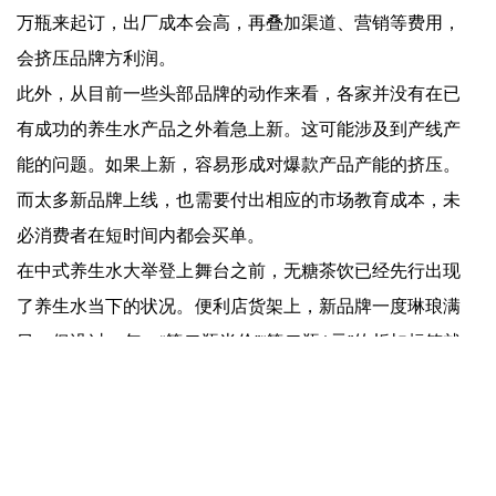
万瓶来起订，出厂成本会高，再叠加渠道、营销等费用，
会挤压品牌方利润。
此外，从目前一些头部品牌的动作来看，各家并没有在已
有成功的养生水产品之外着急上新。这可能涉及到产线产
能的问题。如果上新，容易形成对爆款产品产能的挤压。
而太多新品牌上线，也需要付出相应的市场教育成本，未
必消费者在短时间内都会买单。
在中式养生水大举登上舞台之前，无糖茶饮已经先行出现
了养生水当下的状况。便利店货架上，新品牌一度琳琅满
目。但没过一年，“第二瓶半价”“第二瓶1元”的折扣标签就
已经纷纷挂出。
问题出在了哪？大众会为新鲜买单，但要让他买第二瓶，
产生复购，还是需要产品硬功夫。
中式养生水，是中国特色的饮料。但要做好，还需要像养