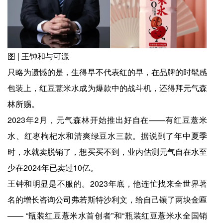
图 | 王钟和与可漾
只略为遗憾的是，生得早不代表红的早，在品牌的时髦感
包装上，红豆薏米水成为爆款中的战斗机，还得拜元气森
林所赐。
2023年2月，元气森林开始推出好自在——有红豆薏米
水、红枣枸杞水和清爽绿豆水三款。据说到了年中夏季
时，水就卖脱销了，想买买不到，业内估测元气自在水至
少在2024年已卖过10亿。
王钟和明显是不服的。2023年底，他连忙找来全世界著
名的增长咨询公司弗若斯特沙利文，给自己镶了两块金匾
—— “瓶装红豆薏米水首创者”和“瓶装红豆薏米水全国销