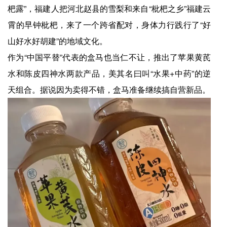
杷露”，福建人把河北赵县的雪梨和来自“枇杷之乡”福建云
霄的早钟枇杷，来了一个跨省配对，身体力行践行了“好
山好水好胡建”的地域文化。
作为“中国平替”代表的盒马也当仁不让，推出了苹果黄芪
水和陈皮四神水两款产品，美其名曰叫“水果+中药”的逆
天组合。据说因为卖得不错，盒马准备继续搞自营新品。