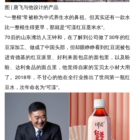
图 | 唐飞与他设计的产品
“一整根”常被称为中式养生水的鼻祖。但其实还有一款水
比一整根生得更早，那就是“可漾红豆薏米水”。
70后的山东潍坊人王钟和，在了解到公司做了30年的红
豆深加工、做成了中国头部，但却眼睁睁看到红豆泥被包
进肯德基的红豆派里、好利来面包店的面包里，以及盼
盼、达利食品的面点里，他觉得自家的宝贝太小材大用
了。2018年，不甘心的他在全行业推出了世间第一瓶红
豆水，次年命名为“可漾”。