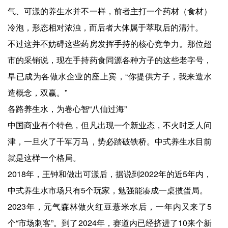
气、可漾的养生水并不一样，前者主打一个药材（食材）
冷泡，形态相对浓浊，而后者大体属于萃取后的清汁。
不过这并不妨碍这些药房发挥手持的核心竞争力。那位超
市的采销说，现在手持药食同源各种方子的这些老字号，
早已成为各做水企业的座上宾，“你提供方子，我来造水
造概念，双赢。”
各路养生水，为卷心智“八仙过海”
中国商业有个特色，但凡出现一个新业态，不火时乏人问
津，一旦火了千军万马，势必踏破铁桥。中式养生水目前
就是这样一个格局。
2018年，王钟和做出可漾后，据说到2022年的近5年内，
中式养生水市场只有5个玩家，勉强能凑成一桌掼蛋局。
2023年，元气森林做火红豆薏米水后，一年内又来了5
个“市场刺客”。到了2024年，赛道内已经挤进了10来个新