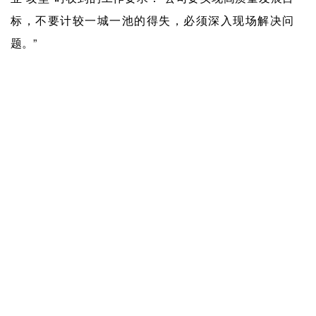
标，不要计较一城一池的得失，必须深入现场解决问
题。”
2024年，蜜雪冰城对东南亚部分市场做了调整，管理风
格和组织氛围不免受影响，“但我们认为，这是正确的决
定。我们坚守了自己的价值观，能够克制自己，坚守我们
想追求的东西。”他们坚守的，也是2018年正式写进蜜雪
冰城企业文化里的使命——让全球每个人享受高质平价的
美味。
上一篇：
爱游戏app官方网站-保护血管，缓解压力...它是藏在可可豆中的植物营养素
下一篇：
爱游戏app官方网站-庆上海百店落地国金IFC，茉莉奶白携手知名插画艺术家MY蚂蚁推新
快捷入口