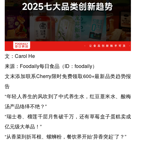
文：Carol He
来源：Foodaily每日食品（ID：foodaily）
文末添加联系Cherry限时免费领取600+最新品类趋势报
告
“年轻人养生的风吹到了中式养生水，红豆薏米水、酸梅
汤产品络绎不绝？”
“瑞士卷、榴莲千层月售破千万，还有草莓盒子蛋糕卖成
亿元级大单品！”
“从香菜到折耳根、螺蛳粉，餐饮界开始‘异香突起’了？”