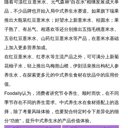
随着可漾红豆薏米水、元气森林“自在水”相继发展成大单
品，不少品牌也开始入局中式养生水赛道。如果旗下瑞果
推出大瓶装红豆薏米水；好望水上新薏米水、桂圆水；果
子熟了、有丛气、相遇欢等还分别推出五指毛桃薏米水、
五谷红豆薏米水、山药红豆薏米水等产品，在薏米水基础
上加入更多营养加成。
在红豆薏米水、红枣水等主流产品之外，可可满分上新菊
花柚子水，轻上推出乌梅熬山楂，伊刻活泉推出枸杞人参
养生水，在探索更多元的中式养生食材在饮品中的应用价
值。
Foodaily认为，消费者讲究节令养生、顺时而饮，在不同
季节存在不同的养生需求。中式养生水在食材搭配上的选
择，除了考量风味体验，也要契合特定时令下差异化的细
分“功效”，提升中式养生水的产品价值体验。