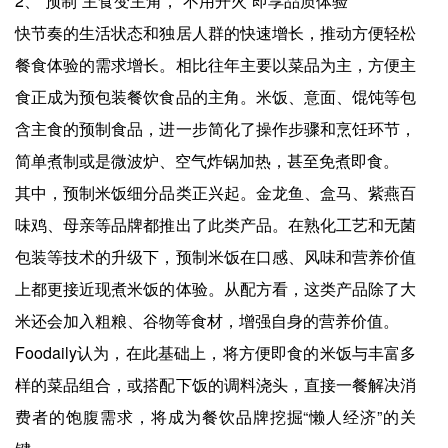
2、“预制”主食变主角，“不用开火”即享品质体验
快节奏的生活状态和独居人群的快速增长，推动方便轻松
餐食体验的需求增长。相比往年主要以菜品为主，方便主
食正成为预包装餐饮食品的主角。米饭、意面、馄饨等包
含主食的预制食品，进一步简化了操作步骤和烹饪环节，
简单煮制或是微波炉、空气炸锅加热，甚至免煮即食。
其中，预制米饭细分品类正兴起。金龙鱼、盒马、紫燕百
味鸡、母亲等品牌都推出了此类产品。在熟化工艺和无菌
包装等技术的升级下，预制米饭在口感、风味和营养价值
上都更接近现煮米饭的体验。从配方看，这类产品除了大
米还会加入粗粮、谷物等食材，增强自身的营养价值。
Foodaily认为，在此基础上，将方便即食的米饭与丰富多
样的菜品组合，或搭配下饭的调料浇头，直接一餐解决消
费者的饱腹需求，将成为餐饮品牌挖掘“懒人经济”的关