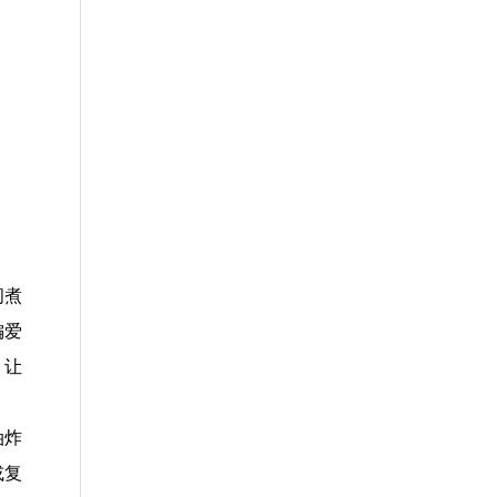
间煮
偏爱
，让
油炸
或复