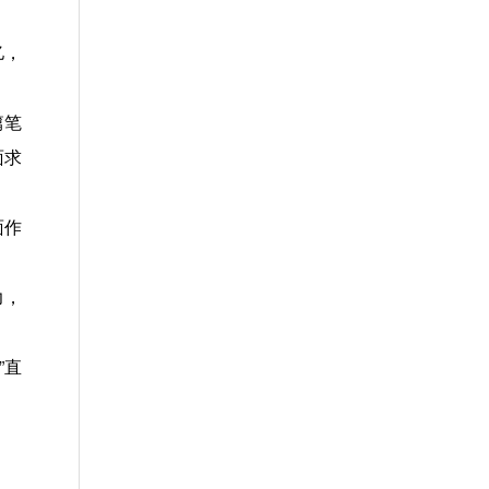
亿，
篇笔
面求
面作
力，
”直