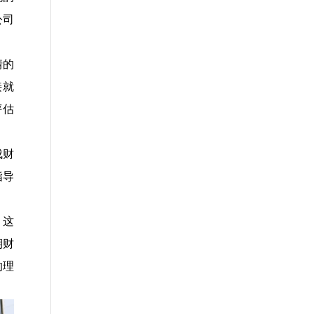
公司
情的
接就
评估
成财
指导
，这
期财
的理