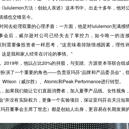
ululemon方法：创始人亲述》这本书中。出走十多年，他对
情感也交锋至今。
去处理双重的心理矛盾：一方面，他是对lululemon充满感
董事会后，威尔逊对公司已经失去了掌控力，如今唯一的连
“我意识到需要像投资者一样思考，”这意味着排除情感因素，理性
份，这是我和家人经常在讨论的事情。”
2019年，他以占比20%的持股，与安踏、方源资本等联合组
扮演了一个重要的角色——负责亚玛芬“品牌和产品委员会”，
lson（威尔胜）、Atomic和Peak Performance进行转型。
线，如果我们能让它们直面消费者，加入夏季产品线、女性视角
员会”并没有实际权力，更像一个实验项目，保证亚玛芬在关注短
亚玛芬董事会主席丁世忠）都是创始人出身，更容易在长期发展