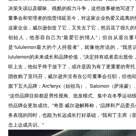
决策失误以及暧昧、残酷的权力斗争，这些故事被他写进了《l
董事会和管理者的指责绵延至今，对这家企业热爱又疏离的
这家企业，威尔逊创造了它，又失去了它，然后花了很久的时间
创始人，他形容自己为“最爱它的情人”；但自从退出
是“lululemon最大的个人持股者”，就像他所说的，
lululemon的未来成长和品牌价值，“决定持有或者卖出股
听上去，他似乎终于放下了，或许是因为有了更重要的寄托。
团收购了亚玛芬，威尔逊并没有在公司董事会任职，但他却
旗下五大品牌：Arc'teryx（始祖鸟）、Salomon（萨洛蒙）、Wi
“这些品牌目前都是男性视角、批发模式、集中在冬季运动
些品牌会更加成功。”奇普·威尔逊解释称，“品牌和产品委
务表现的同时，也能为长远成长打好基础，“我和丁主席（
念上达成共识。”