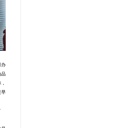
创办
动品
你，
提早
”