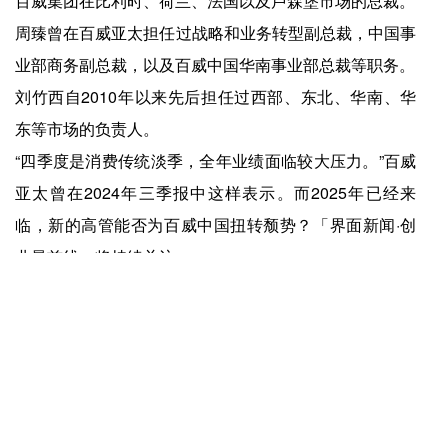
百威集团在比利时、荷兰、法国以及卢森堡市场的总裁。
周臻曾在百威亚太担任过战略和业务转型副总裁，中国事
业部商务副总裁，以及百威中国华南事业部总裁等职务。
刘竹西自2010年以来先后担任过西部、东北、华南、华
东等市场的负责人。
“四季度是消费传统淡季，全年业绩面临较大压力。”百威
亚太曾在2024年三季报中这样表示。而2025年已经来
临，新的高管能否为百威中国扭转颓势？「界面新闻·创
业最前线」将持续关注。
上一篇：
爱游戏app官方网站-为什么送礼送费列罗，那么拿得出手
下一篇：
爱游戏app官方网站-靠稀缺感从0-1后，KUMOKUMO怎么解单品烘焙的长红题？
快捷入口