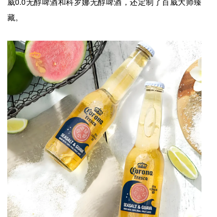
威0.0无醇啤酒和科罗娜无醇啤酒，还定制了百威大师臻
藏。