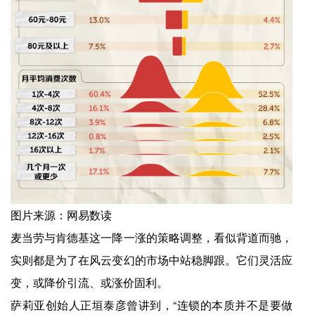
图片来源：网易数读
麦当劳与肯德基这一降一涨的策略调整，看似背道而驰，
实则都是为了在风云变幻的市场中站稳脚跟。它们灵活应
变，或降价引流、或涨价固利。
萨莉亚创始人正垣泰彦曾讲到，“连锁的本质并不是要做