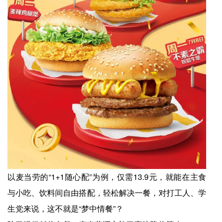
以麦当劳的“1+1随心配”为例，仅需13.9元，就能在主食
与小吃、饮料间自由搭配，轻松解决一餐，对打工人、学
生党来说，这不就是“梦中情餐”？