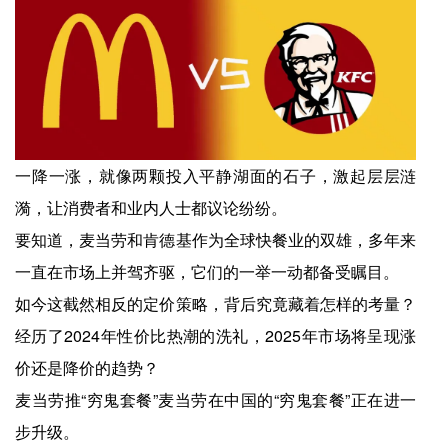
一降一涨，就像两颗投入平静湖面的石子，激起层层涟
漪，让消费者和业内人士都议论纷纷。
要知道，麦当劳和肯德基作为全球快餐业的双雄，多年来
一直在市场上并驾齐驱，它们的一举一动都备受瞩目。
如今这截然相反的定价策略，背后究竟藏着怎样的考量？
经历了2024年性价比热潮的洗礼，2025年市场将呈现涨
价还是降价的趋势？
麦当劳推“穷鬼套餐”麦当劳在中国的“穷鬼套餐”正在进一
步升级。