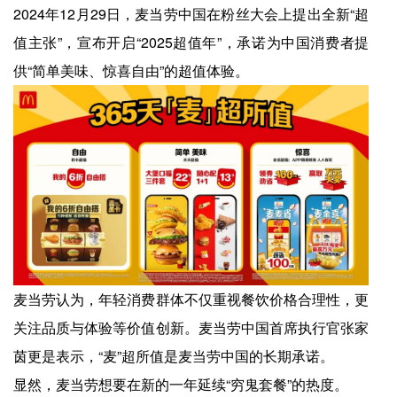
2024年12月29日，麦当劳中国在粉丝大会上提出全新“超
值主张”，宣布开启“2025超值年”，承诺为中国消费者提
供“简单美味、惊喜自由”的超值体验。
麦当劳认为，年轻消费群体不仅重视餐饮价格合理性，更
关注品质与体验等价值创新。麦当劳中国首席执行官张家
茵更是表示，“麦”超所值是麦当劳中国的长期承诺。
显然，麦当劳想要在新的一年延续“穷鬼套餐”的热度。