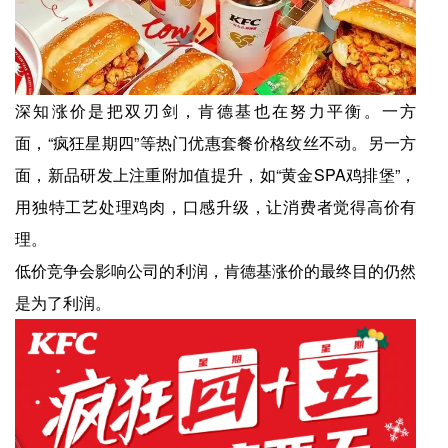
深知涨价是把双刃剑，肯德基也在努力平衡。一方
面，“疯狂星期四”等热门优惠套餐价格纹丝不动。另一方
面，新品研发上注重附加值提升，如“黄金SPA鸡排堡”，
用独特工艺处理鸡肉，口感升级，让消费者觉得高价有
理。
低价竞争会影响公司的利润，肯德基涨价的最终目的仍然
是为了利润。