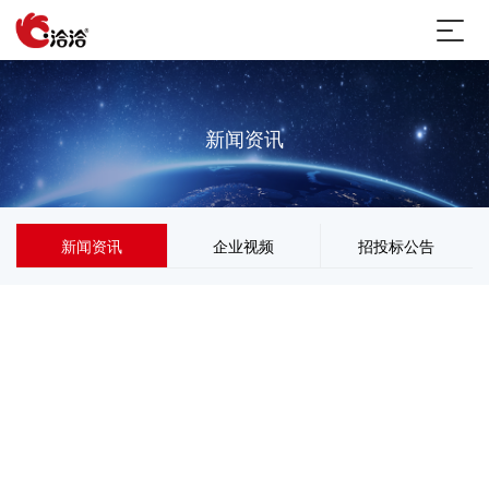
新闻资讯
新闻资讯
企业视频
招投标公告