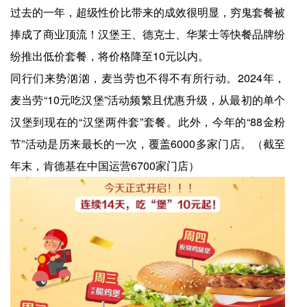
过去的一年，超级性价比带来的成效很明显，穷鬼套餐被
捧成了商业顶流！汉堡王、德克士、华莱士等快餐品牌纷
纷推出低价套餐，将价格降至10元以内。
同行们来势汹汹，麦当劳也不得不有所行动。2024年，
麦当劳“10元吃汉堡”活动频繁且优惠升级，从最初的单个
汉堡到现在的“汉堡两件套”套餐。此外，今年的“88金粉
节”活动是历来最长的一次，覆盖6000多家门店。（截至
年末，肯德基在中国运营6700家门店）