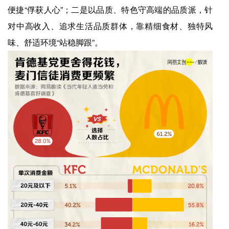
便捷“俘获人心”；二是以品质、特色守高端的品质派，针
对中高收入、追求生活品质群体，靠精细食材、独特风
味、舒适环境“站稳脚跟”。