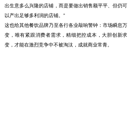
出生意多么兴隆的店铺，而是要做出销售额平平、但仍可
以产出足够多利润的店铺。”
这也给其他餐饮品牌乃至各行各业敲响警钟：市场瞬息万
变，唯有紧跟消费者需求，精细把控成本，大胆创新求
变，才能在激烈竞争中不被淘汰，成就商业常青。
上一篇：
爱游戏app官方网站-上海夫妻卖豆腐，一年营收百亿
下一篇：
爱游戏app官方网站-谁都不能“随地大小店”，陆正耀也不行
快捷入口
服务专线
4008-877-888