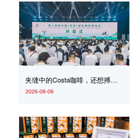
夹缝中的Costa咖啡，还想搏一把 -爱游戏app官方网站
2026-08-06