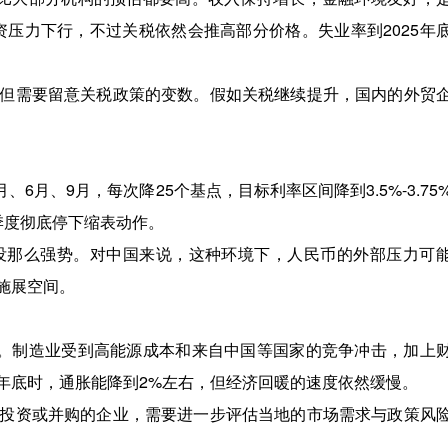
工资压力下行，不过关税依然会推高部分价格。失业率到2025年
但需要留意关税政策的变数。假如关税继续提升，国内的外贸
6月、9月，每次降25个基点，目标利率区间降到3.5%-3.75
季度彻底停下缩表动作。
没那么强势。对中国来说，这种环境下，人民币的外部压力可
施展空间。
.8%。制造业受到高能源成本和来自中国等国家的竞争冲击，加上
年底时，通胀能降到2%左右，但经济回暖的速度依然缓慢。
投资或并购的企业，需要进一步评估当地的市场需求与政策风