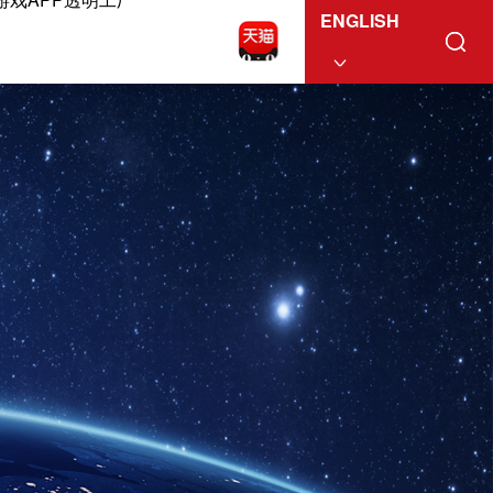
ENGLISH