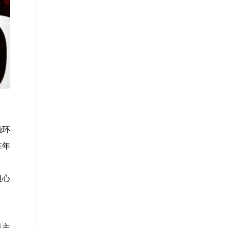
融环
在年
担心
是主