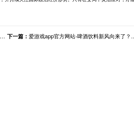
爱游戏app官方网站-啤酒饮料新风向来了？三得利要专注无酒精饮料
下一篇：