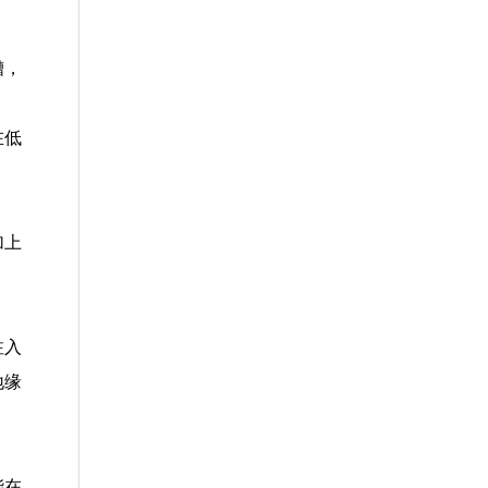
糟，
在低
加上
注入
地缘
能在